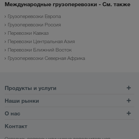
Международные грузоперевозки - См. также
Грузоперевозки Европа
Грузоперевозки Россия
Перевозки Кавказ
Перевозки Центральная Азия
Перевозки Ближний Восток
Грузоперевозки Северная Африка
Продукты и услуги
Автомобильные перевозки
Наши рынки
Комбинированные перевозки
Европа
О нас
Клиентский портал CONNECT
Россия
Информация о компании
Контакт
Цифровые решения
Кавказ
Работа и карьера
Отрасли
Остались вопросы или нужна дополнительная