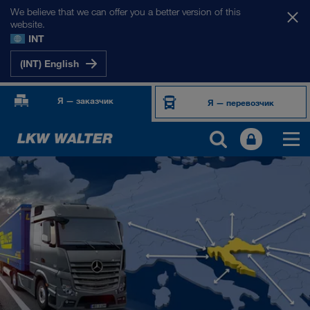
We believe that we can offer you a better version of this
website.
INT
(INT) English
Я — заказчик
Я — перевозчик
НАШИ РЫНКИ
Европа
Центральная Азия
Россия