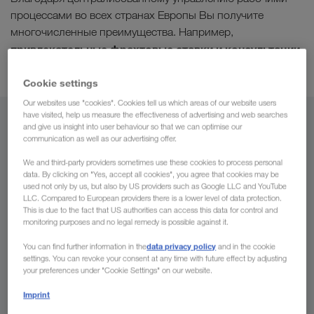
процессами во всех странах Европы Вы получите
многочисленные преимущества. Например,
привлекательные фрахтовые ставки и консультации
на Вашем родном языке
.
Cookie settings
Our websites use "cookies". Cookies tell us which areas of our website users
have visited, help us measure the effectiveness of advertising and web searches
Из
and give us insight into user behaviour so that we can optimise our
communication as well as our advertising offer.
Молдавия
We and third-party providers sometimes use these cookies to process personal
data. By clicking on "Yes, accept all cookies", you agree that cookies may be
used not only by us, but also by US providers such as Google LLC and YouTube
LLC. Compared to European providers there is a lower level of data protection.
This is due to the fact that US authorities can access this data for control and
В
monitoring purposes and no legal remedy is possible against it.
data privacy policy
You can find further information in the
and in the cookie
Страна
settings. You can revoke your consent at any time with future effect by adjusting
your preferences under "Cookie Settings" on our website.
Imprint