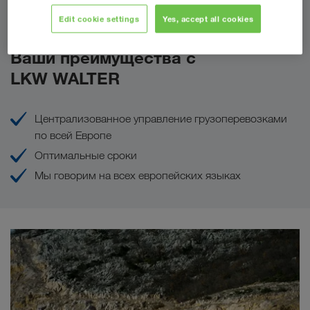
Сделать запрос
Edit cookie settings
Yes, accept all cookies
Ваши преимущества с
LKW WALTER
Централизованное управление грузоперевозками
по всей Европе
Оптимальные сроки
Мы говорим на всех европейских языках