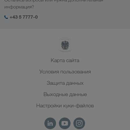
Центральная Азия
Социальная ответственность
Мой вход в систему LKW WALTER
информация?
Ближний Восток
Менеджмент SHEQ
+43 5 7777-0
Северная Африка
Карта сайта
Условия пользования
Защита данных
Выходные данные
Настройки куки-файлов