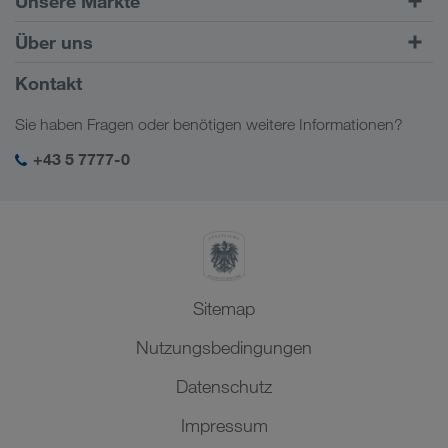
Unsere Märkte
Kombinierter Verkehr
Europa
Über uns
Kundenportal CONNECT
Russland
Firmeninformation
Kontakt
Digitale Lösungen
Kaukasus
Jobs & Karriere
Branchenlösungen
Sie haben Fragen oder benötigen weitere Informationen?
Zentralasien
Soziale Verantwortung
Mein LKW WALTER Login
Naher Osten
+43 5 7777-0
SHEQ-Management
Nordafrika
Sitemap
Nutzungsbedingungen
Datenschutz
Impressum