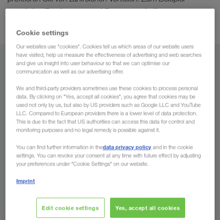
attraktive Frachtraten und Betreuung in Ihrer
Muttersprache
.
Cookie settings
Our websites use "cookies". Cookies tell us which areas of our website users
have visited, help us measure the effectiveness of advertising and web searches
Von
and give us insight into user behaviour so that we can optimise our
communication as well as our advertising offer.
Österreich
We and third-party providers sometimes use these cookies to process personal
data. By clicking on "Yes, accept all cookies", you agree that cookies may be
used not only by us, but also by US providers such as Google LLC and YouTube
LLC. Compared to European providers there is a lower level of data protection.
This is due to the fact that US authorities can access this data for control and
monitoring purposes and no legal remedy is possible against it.
Nach
data privacy policy
You can find further information in the
and in the cookie
Land
settings. You can revoke your consent at any time with future effect by adjusting
your preferences under "Cookie Settings" on our website.
Imprint
Jetzt anfragen
Edit cookie settings
Yes, accept all cookies