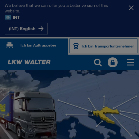
We believe that we can offer you a better version of this
website.
INT
(INT) English
Ich bin Auftraggeber
Ich bin Transportunternehmer
UNSERE MÄRKTE
Europa
Zentralasien
Russland