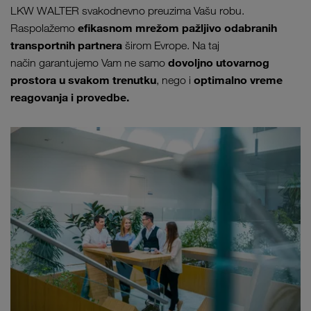
LKW WALTER svakodnevno preuzima Vašu robu.
efikasnom mrežom pažljivo odabranih
Raspolažemo
transportnih partnera
širom Evrope. Na taj
dovoljno
utovarnog
način garantujemo Vam ne samo
prostora u svakom trenutku
optimalno vreme
, nego i
reagovanja i provedbe.