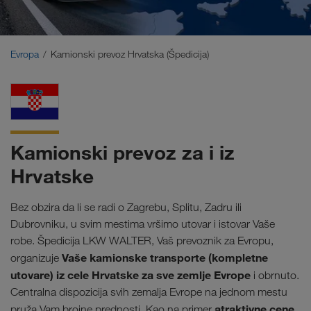
Bliski Istok
Kavkaz
Evropa
Kamionski prevoz Hrvatska (Špedicija)
Severna Afrika
Kamionski prevoz za i iz
Hrvatske
Bez obzira da li se radi o Zagrebu, Splitu, Zadru ili
Dubrovniku, u svim mestima vršimo utovar i istovar Vaše
robe. Špedicija LKW WALTER, Vaš prevoznik za Evropu,
Vaše kamionske transporte (kompletne
organizuje
utovare) iz cele Hrvatske za sve zemlje Evrope
i obrnuto.
Centralna dispozicija svih zemalja Evrope na jednom mestu
atraktivne cene
pruža Vam brojne prednosti. Kao na primer