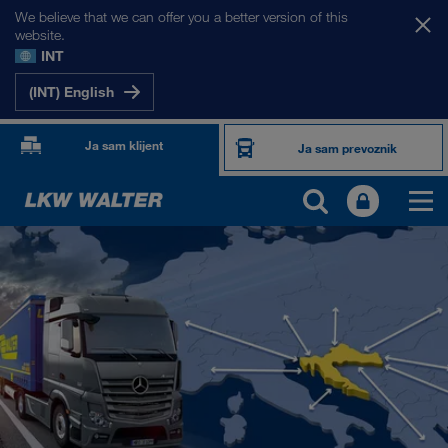
We believe that we can offer you a better version of this
website.
INT
(INT) English
Ja sam klijent
Ja sam prevoznik
NAŠA TRŽIŠTA
Evropa
Centralna Azija
Rusija