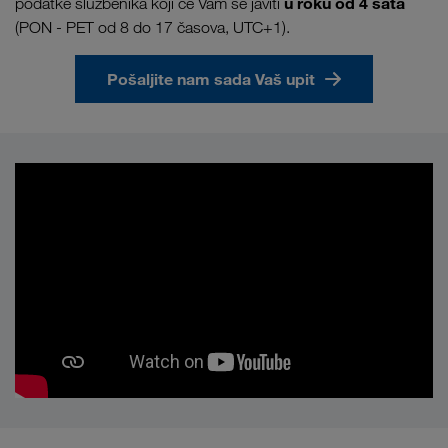
u
roku od 4 sata
podatke službenika koji će Vam se javiti
(PON - PET od 8 do 17 časova, UTC+1).
Pošaljite nam sada Vaš upit