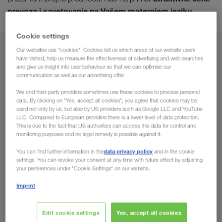
prevoza i savetovanje na Vašem maternjem jeziku.
Cookie settings
Our websites use "cookies". Cookies tell us which areas of our website users
Iz
have visited, help us measure the effectiveness of advertising and web searches
and give us insight into user behaviour so that we can optimise our
Srbija
communication as well as our advertising offer.
We and third-party providers sometimes use these cookies to process personal
data. By clicking on "Yes, accept all cookies", you agree that cookies may be
used not only by us, but also by US providers such as Google LLC and YouTube
LLC. Compared to European providers there is a lower level of data protection.
Za
This is due to the fact that US authorities can access this data for control and
monitoring purposes and no legal remedy is possible against it.
Država
data privacy policy
You can find further information in the
and in the cookie
settings. You can revoke your consent at any time with future effect by adjusting
your preferences under "Cookie Settings" on our website.
Imprint
Pošaljite nam sada Vaš upit
Edit cookie settings
Yes, accept all cookies