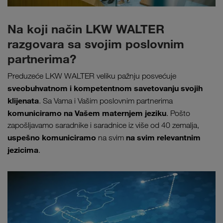
Na koji način LKW WALTER
razgovara sa svojim poslovnim
partnerima?
Preduzeće LKW WALTER veliku pažnju posvećuje
sveobuhvatnom i kompetentnom savetovanju svojih
klijenata
. Sa Vama i Vašim poslovnim partnerima
komuniciramo na Vašem maternjem jeziku
. Pošto
zapošljavamo saradnike i saradnice iz više od 40 zemalja,
uspešno komuniciramo
na svim relevantnim
na svim
jezicima
.