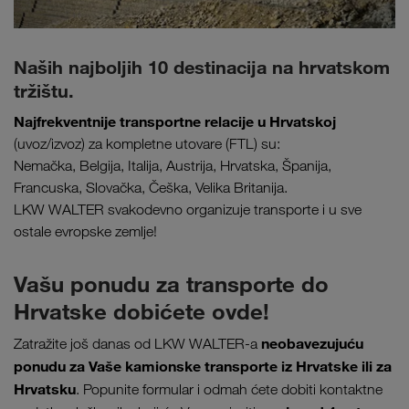
Naših najboljih 10 destinacija na hrvatskom
tržištu.
Najfrekventnije transportne relacije u Hrvatskoj
(uvoz/izvoz) za kompletne utovare (FTL) su:
Nemačka, Belgija, Italija, Austrija, Hrvatska, Španija,
Francuska, Slovačka, Češka, Velika Britanija.
LKW WALTER svakodevno organizuje transporte i u sve
ostale evropske zemlje!
Vašu ponudu za transporte do
Hrvatske dobićete ovde!
neobavezujuću
Zatražite još danas od LKW WALTER-a
ponudu za Vaše kamionske transporte iz Hrvatske ili za
Hrvatsku
. Popunite formular i odmah ćete dobiti kontaktne