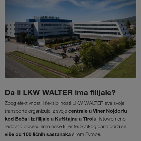
Da li LKW WALTER ima filijale?
Zbog efektivnosti i fleksibilnosti LKW WALTER sve svoje
centrale u Viner Nojdorfu
transporte organizuje iz svoje
kod Beča i iz filijale u Kufštajnu u Tirolu
. Istovremeno
redovno posećujemo naše klijente. Svakog dana održi se
više od 100 ličnih sastanaka
širom Evrope.