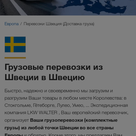
Ближний Восток
Кавказ
Европа
Перевозки Швеция (Доставка груза)
Северная Африка
Грузовые перевозки из
Швеции в Швецию
Быстро, надежно и своевременно мы загрузим и
разгрузим Ваши товары в любом месте Королевства: в
Стокгольме, Гётеборге, Лулео, Умео, ... Экспедиционная
компания LKW WALTER , Ваш европейский перевозчик,
Ваши грузоперевозки (комплектные
организует
грузы) из любой точки Швеции во все страны
Европы
и обратно. Кроме этого, мы предлагаем Вам