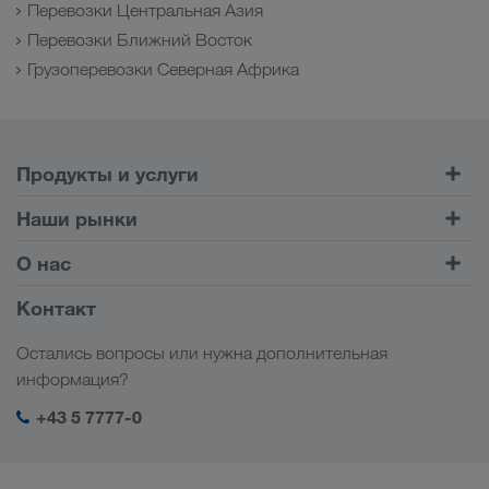
Перевозки Центральная Азия
Перевозки Ближний Восток
Грузоперевозки Северная Африка
Продукты и услуги
Автомобильные перевозки
Наши рынки
Комбинированные перевозки
Европа
О нас
Клиентский портал CONNECT
Россия
Информация о компании
Контакт
Цифровые решения
Кавказ
Работа и карьера
Отрасли
Остались вопросы или нужна дополнительная
Центральная Азия
Социальная ответственность
Мой вход в систему LKW WALTER
информация?
Ближний Восток
Менеджмент SHEQ
+43 5 7777-0
Северная Африка