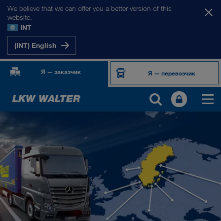
We believe that we can offer you a better version of this
website.
INT
(INT) English
Я — заказчик
Я — перевозчик
НАШИ РЫНКИ
Европа
Центральная Азия
Россия