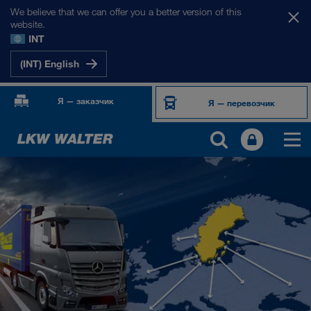
We believe that we can offer you a better version of this
website.
INT
(INT) English
Я — заказчик
Я — перевозчик
НАШИ РЫНКИ
Европа
Центральная Азия
Россия