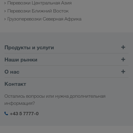
Перевозки Центральная Азия
Перевозки Ближний Восток
Грузоперевозки Северная Африка
Продукты и услуги
Автомобильные перевозки
Наши рынки
Комбинированные перевозки
Европа
О нас
Клиентский портал CONNECT
Россия
Информация о компании
Контакт
Цифровые решения
Кавказ
Работа и карьера
Отрасли
Остались вопросы или нужна дополнительная
Центральная Азия
Социальная ответственность
Мой вход в систему LKW WALTER
информация?
Ближний Восток
Менеджмент SHEQ
+43 5 7777-0
Северная Африка