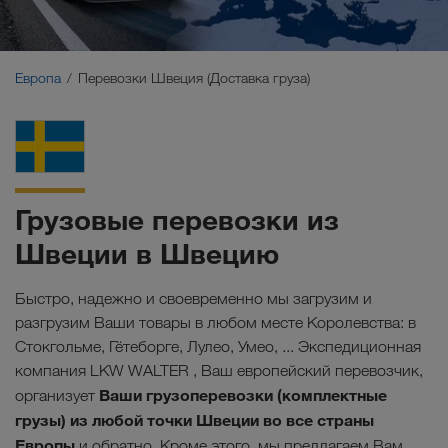
Ближний Восток
Кавказ
Европа
Перевозки Швеция (Доставка груза)
Северная Африка
Грузовые перевозки из
Швеции в Швецию
Быстро, надежно и своевременно мы загрузим и
разгрузим Ваши товары в любом месте Королевства: в
Стокгольме, Гётеборге, Лулео, Умео, ... Экспедиционная
компания LKW WALTER , Ваш европейский перевозчик,
Ваши грузоперевозки (комплектные
организует
грузы) из любой точки Швеции во все страны
Европы
и обратно. Кроме этого, мы предлагаем Вам