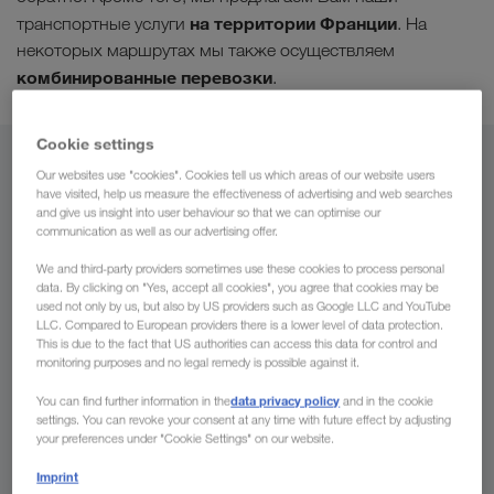
на территории Франции
транспортные услуги
. На
некоторых маршрутах мы также осуществляем
комбинированные перевозки
.
Cookie settings
Из
Our websites use "cookies". Cookies tell us which areas of our website users
have visited, help us measure the effectiveness of advertising and web searches
and give us insight into user behaviour so that we can optimise our
Беларусь
communication as well as our advertising offer.
We and third-party providers sometimes use these cookies to process personal
data. By clicking on "Yes, accept all cookies", you agree that cookies may be
used not only by us, but also by US providers such as Google LLC and YouTube
В
LLC. Compared to European providers there is a lower level of data protection.
This is due to the fact that US authorities can access this data for control and
monitoring purposes and no legal remedy is possible against it.
Страна
data privacy policy
You can find further information in the
and in the cookie
settings. You can revoke your consent at any time with future effect by adjusting
your preferences under "Cookie Settings" on our website.
Imprint
Сделать запрос