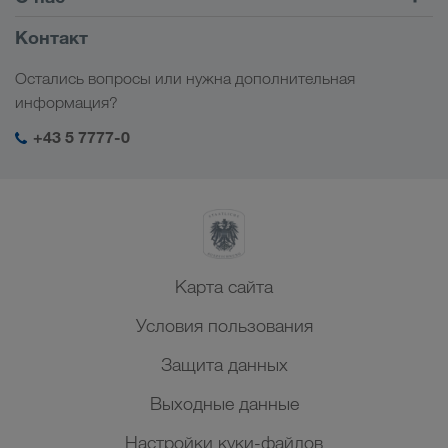
Клиентский портал CONNECT
Россия
Информация о компании
Контакт
Цифровые решения
Кавказ
Работа и карьера
Отрасли
Остались вопросы или нужна дополнительная
Центральная Азия
Социальная ответственность
Мой вход в систему LKW WALTER
информация?
Ближний Восток
Менеджмент SHEQ
+43 5 7777-0
Северная Африка
Карта сайта
Условия пользования
Защита данных
Выходные данные
Настройки куки-файлов