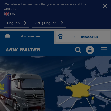
We believe that we can offer you a better version of this
website.
UK
English
(INT) English
Я — заказчик
Я — перевозчик
НАШИ РЫНКИ
Европа
Центральная Азия
Россия