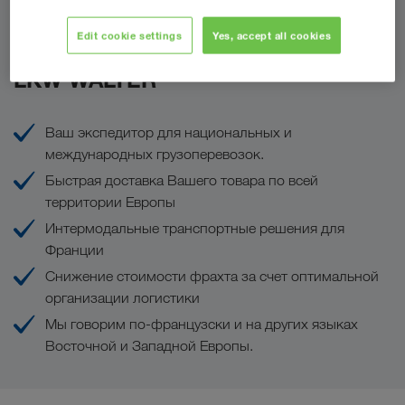
Edit cookie settings
Yes, accept all cookies
Ваши преимущества с
LKW WALTER
Ваш экспедитор для национальных и
международных грузоперевозок.
Быстрая доставка Вашего товара по всей
территории Европы
Интермодальные транспортные решения для
Франции
Снижение стоимости фрахта за счет оптимальной
организации логистики
Мы говорим по-французски и на других языках
Восточной и Западной Европы.