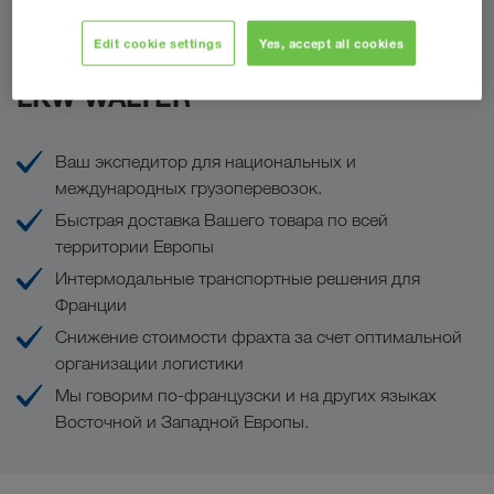
Edit cookie settings
Yes, accept all cookies
Ваши преимущества с
LKW WALTER
Ваш экспедитор для национальных и
международных грузоперевозок.
Быстрая доставка Вашего товара по всей
территории Европы
Интермодальные транспортные решения для
Франции
Снижение стоимости фрахта за счет оптимальной
организации логистики
Мы говорим по-французски и на других языках
Восточной и Западной Европы.