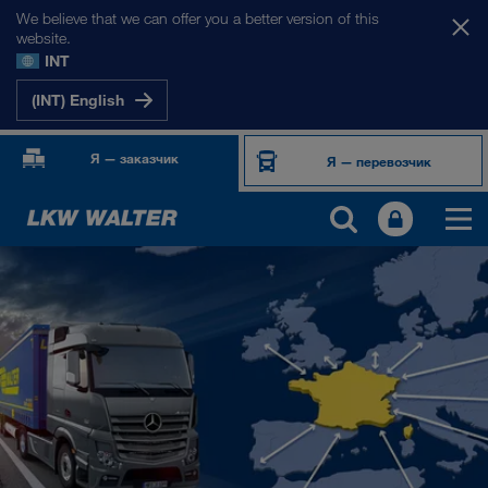
We believe that we can offer you a better version of this
website.
INT
(INT) English
Я — заказчик
Я — перевозчик
НАШИ РЫНКИ
Европа
Центральная Азия
Россия