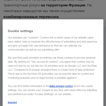
на территории Франции
транспортные услуги
. На
некоторых маршрутах мы также осуществляем
комбинированные перевозки
.
Cookie settings
Из
Our websites use "cookies". Cookies tell us which areas of our website users
have visited, help us measure the effectiveness of advertising and web searches
and give us insight into user behaviour so that we can optimise our
Россия
communication as well as our advertising offer.
We and third-party providers sometimes use these cookies to process personal
data. By clicking on "Yes, accept all cookies", you agree that cookies may be
used not only by us, but also by US providers such as Google LLC and YouTube
В
LLC. Compared to European providers there is a lower level of data protection.
This is due to the fact that US authorities can access this data for control and
monitoring purposes and no legal remedy is possible against it.
Страна
data privacy policy
You can find further information in the
and in the cookie
settings. You can revoke your consent at any time with future effect by adjusting
your preferences under "Cookie Settings" on our website.
Imprint
Сделать запрос