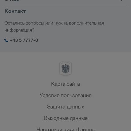
Клиентский портал CONNECT
Россия
Информация о компании
Контакт
Цифровые решения
Кавказ
Работа и карьера
Отрасли
Остались вопросы или нужна дополнительная
Центральная Азия
Социальная ответственность
Мой вход в систему LKW WALTER
информация?
Ближний Восток
Менеджмент SHEQ
+43 5 7777-0
Северная Африка
Карта сайта
Условия пользования
Защита данных
Выходные данные
Настройки куки-файлов