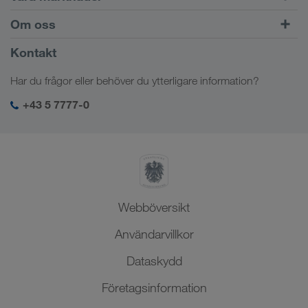
Kombinerad trafik
Europa
Om oss
Kundportalen CONNECT
Ryssland
Företagsinformation
Kontakt
Digitala lösningar
Kaukasus
Jobb och karriär
Branschlösningar
Har du frågor eller behöver du ytterligare information?
Centralasien
Socialt ansvar
Min LKW WALTER-inloggning
Mellanöstern
+43 5 7777-0
SHEQ-management
Nordafrika
Webböversikt
Användarvillkor
Dataskydd
Företagsinformation