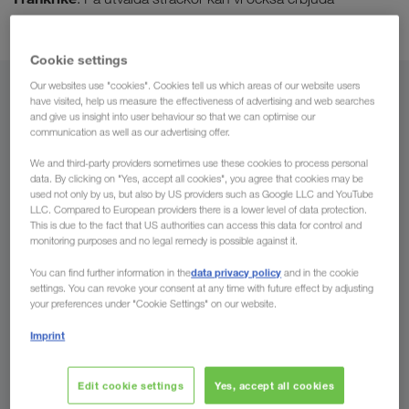
kombinerad trafik
.
Cookie settings
Our websites use "cookies". Cookies tell us which areas of our website users
Från
have visited, help us measure the effectiveness of advertising and web searches
and give us insight into user behaviour so that we can optimise our
communication as well as our advertising offer.
Sverige
We and third-party providers sometimes use these cookies to process personal
data. By clicking on "Yes, accept all cookies", you agree that cookies may be
used not only by us, but also by US providers such as Google LLC and YouTube
LLC. Compared to European providers there is a lower level of data protection.
Till
This is due to the fact that US authorities can access this data for control and
monitoring purposes and no legal remedy is possible against it.
Land
data privacy policy
You can find further information in the
and in the cookie
settings. You can revoke your consent at any time with future effect by adjusting
your preferences under "Cookie Settings" on our website.
Imprint
Skicka förfrågan
Edit cookie settings
Yes, accept all cookies