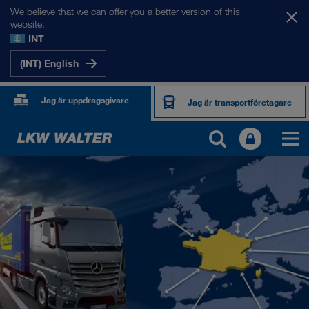
We believe that we can offer you a better version of this
website.
INT
(INT) English
Jag är uppdragsgivare
Jag är transportföretagare
VÅRA MARKNADER
Europa
Centralasien
Ryssland