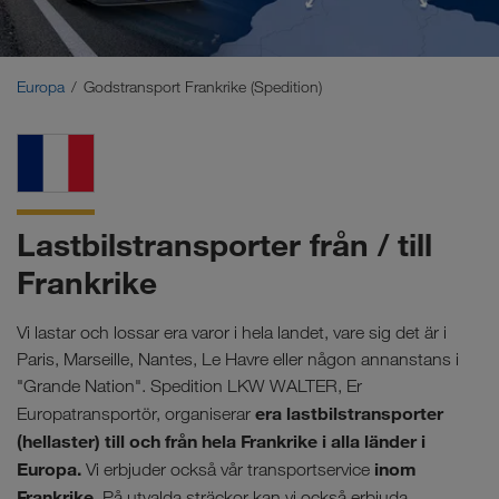
Mellanöstern
Kaukasus
Europa
Godstransport Frankrike (Spedition)
Nordafrika
Lastbilstransporter från / till
Frankrike
Vi lastar och lossar era varor i hela landet, vare sig det är i
Paris, Marseille, Nantes, Le Havre eller någon annanstans i
"Grande Nation". Spedition LKW WALTER, Er
era lastbilstransporter
Europatransportör, organiserar
(hellaster) till och från hela Frankrike i alla länder i
Europa.
inom
Vi erbjuder också vår transportservice
Frankrike
. På utvalda sträckor kan vi också erbjuda