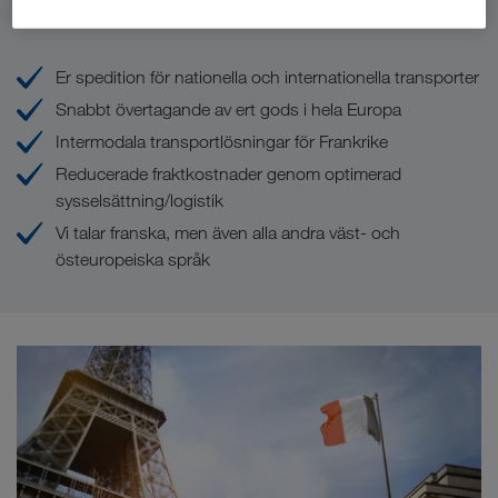
Era fördelar med LKW WALTER
Er spedition för nationella och internationella transporter
Snabbt övertagande av ert gods i hela Europa
Intermodala transportlösningar för Frankrike
Reducerade fraktkostnader genom optimerad
sysselsättning/logistik
Vi talar franska, men även alla andra väst- och
östeuropeiska språk