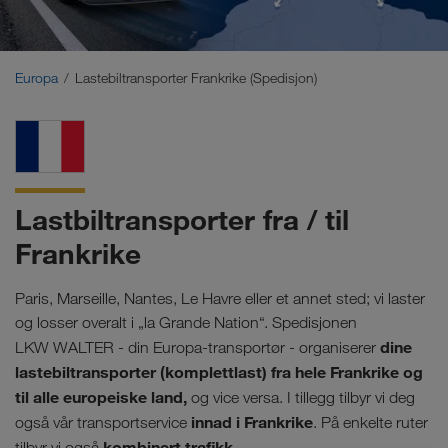
Midtøsten
Kaukasus
Europa
Lastebiltransporter Frankrike (Spedisjon)
Nord-Afrika
Lastbiltransporter fra / til
Frankrike
Paris, Marseille, Nantes, Le Havre eller et annet sted; vi laster
og losser overalt i „la Grande Nation“. Spedisjonen
dine
LKW WALTER - din Europa-transportør - organiserer
lastebiltransporter (komplettlast) fra hele Frankrike og
til alle europeiske land,
og vice versa. I tillegg tilbyr vi deg
innad i Frankrike
også vår transportservice
. På enkelte ruter
kombinert trafikk
tilbyr vi også
.