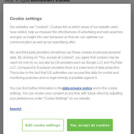
Cookie settings
Fra
Our websites use "cookies". Cookies tell us which areas of our website users
have visited, help us measure the effectiveness of advertising and web searches
and give us insight into user behaviour so that we can optimise our
Norge
communication as well as our advertising offer.
We and third-party providers sometimes use these cookies to process personal
data. By clicking on "Yes, accept all cookies", you agree that cookies may be
used not only by us, but also by US providers such as Google LLC and YouTube
Til
LLC. Compared to European providers there is a lower level of data protection.
This is due to the fact that US authorities can access this data for control and
monitoring purposes and no legal remedy is possible against it.
Land
data privacy policy
You can find further information in the
and in the cookie
settings. You can revoke your consent at any time with future effect by adjusting
your preferences under "Cookie Settings" on our website.
Imprint
Spør oss nå
Edit cookie settings
Yes, accept all cookies
Fordelene LKW WALTER gir deg