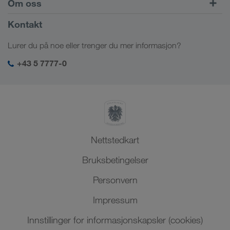
Om oss
Kundeportalen CONNECT
Russland
Firmainformasjon
Kontakt
Digitale løsninger
Kaukasus
Stillinger & karriere
Bransjeløsninger
Lurer du på noe eller trenger du mer informasjon?
Sentral-Asia
Sosialt ansvar
Min LKW WALTER login
Midtøsten
+43 5 7777-0
HMS & kvalitetssikring
Nord-Afrika
Nettstedkart
Bruksbetingelser
Personvern
Impressum
Innstillinger for informasjonskapsler (cookies)