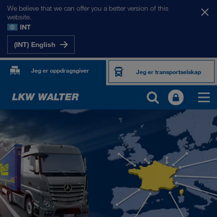
We believe that we can offer you a better version of this
website.
INT
(INT) English
Jeg er oppdragsgiver
Jeg er transportselskap
MARKEDENE VÅRE
Europa
Sentral-Asia
Russland