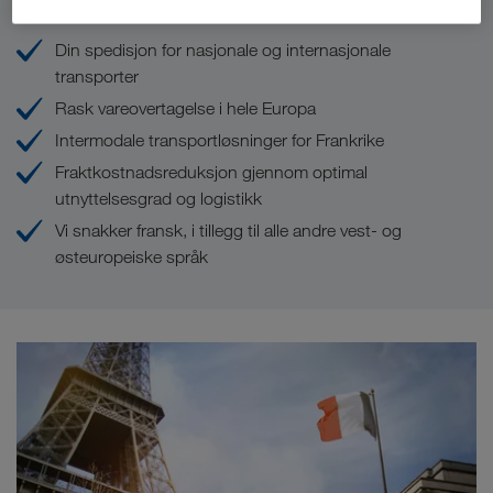
Din spedisjon for nasjonale og internasjonale
transporter
Rask vareovertagelse i hele Europa
Intermodale transportløsninger for Frankrike
Fraktkostnadsreduksjon gjennom optimal
utnyttelsesgrad og logistikk
Vi snakker fransk, i tillegg til alle andre vest- og
østeuropeiske språk