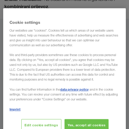
kombinirani prijevoz
.
Cookie settings
Iz
Our websites use "cookies". Cookies tell us which areas of our website users
have visited, help us measure the effectiveness of advertising and web searches
and give us insight into user behaviour so that we can optimise our
Bosna i Hercegovina
communication as well as our advertising offer.
We and third-party providers sometimes use these cookies to process personal
data. By clicking on "Yes, accept all cookies", you agree that cookies may be
used not only by us, but also by US providers such as Google LLC and YouTube
Za
LLC. Compared to European providers there is a lower level of data protection.
This is due to the fact that US authorities can access this data for control and
monitoring purposes and no legal remedy is possible against it.
Država
data privacy policy
You can find further information in the
and in the cookie
settings. You can revoke your consent at any time with future effect by adjusting
your preferences under "Cookie Settings" on our website.
Imprint
Pošaljite upit
Edit cookie settings
Yes, accept all cookies