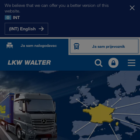
We believe that we can offer you a better version of this
website.
INT
(INT) English
Ja sam nalogodavac
Ja sam prijevoznik
NAŠA TRŽIŠTA
Europa
Srednja Azija
Rusija