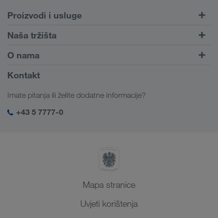
Proizvodi i usluge
Cestovni prijevoz
Naša tržišta
Kombinirani prijevoz
Europa
O nama
Portal za klijente CONNECT
Rusija
Informacije o poduzeću
Kontakt
Digitalna rješenja
Kavkaz
Poslovi i karijera
Rješenja prema branši
Imate pitanja ili želite dodatne informacije?
Srednja Azija
Društvena odgovornost
Moja LKW WALTER prijava
Bliski Istok
+43 5 7777-0
SHEQ-menadžment
Sjeverna Afrika
Mapa stranice
Uvjeti korištenja