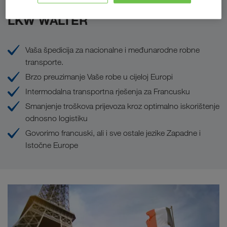
Prednosti koje Vam pruža poduzeće
LKW WALTER
Vaša špedicija za nacionalne i međunarodne robne
transporte.
Brzo preuzimanje Vaše robe u cijeloj Europi
Intermodalna transportna rješenja za Francusku
Smanjenje troškova prijevoza kroz optimalno iskorištenje
odnosno logistiku
Govorimo francuski, ali i sve ostale jezike Zapadne i
Istočne Europe