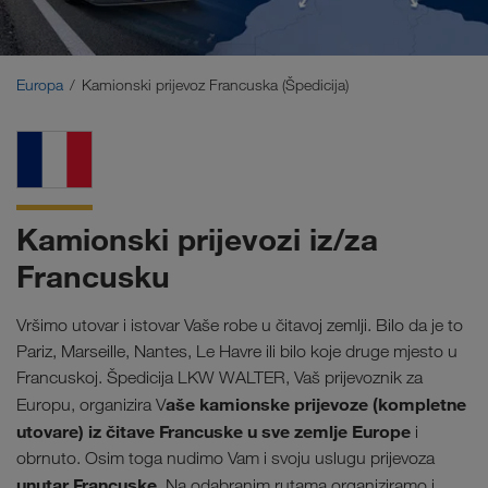
Bliski Istok
Kavkaz
Europa
Kamionski prijevoz Francuska (Špedicija)
Sjeverna Afrika
Kamionski prijevozi iz/za
Francusku
Vršimo utovar i istovar Vaše robe u čitavoj zemlji. Bilo da je to
Pariz, Marseille, Nantes, Le Havre ili bilo koje druge mjesto u
Francuskoj. Špedicija LKW WALTER, Vaš prijevoznik za
aše kamionske prijevoze (kompletne
Europu, organizira V
utovare) iz čitave Francuske u sve zemlje Europe
i
obrnuto. Osim toga nudimo Vam i svoju uslugu prijevoza
unutar Francuske
. Na odabranim rutama organiziramo i