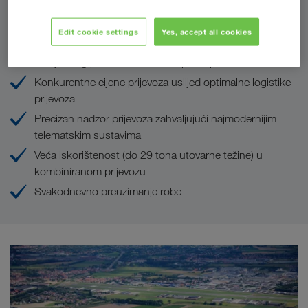
LKW WALTER
Edit cookie settings
Yes, accept all cookies
Nudimo utovarna rješenja u cijeloj Europi po načelu sve
kod jednog partnera – "one-stop-shop"
Konkurentne cijene prijevoza uslijed optimalne logistike
prijevoza
Precizan nadzor prijevoza zahvaljujući najmodernijim
telematskim sustavima
Veća iskorištenost (do 29 tona utovarne težine) u
kombiniranom prijevozu
Svakodnevno preuzimanje robe