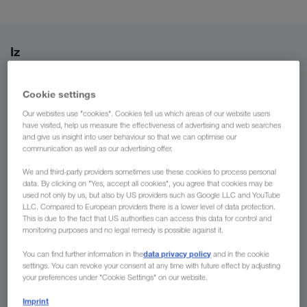
Iz
Bosna i Hercegovina
Cookie settings
Our websites use "cookies". Cookies tell us which areas of our website users
have visited, help us measure the effectiveness of advertising and web searches
and give us insight into user behaviour so that we can optimise our
Za
communication as well as our advertising offer.
We and third-party providers sometimes use these cookies to process personal
Država
data. By clicking on "Yes, accept all cookies", you agree that cookies may be
used not only by us, but also by US providers such as Google LLC and YouTube
LLC. Compared to European providers there is a lower level of data protection.
This is due to the fact that US authorities can access this data for control and
monitoring purposes and no legal remedy is possible against it.
Pošaljite upit
data privacy policy
You can find further information in the
and in the cookie
settings. You can revoke your consent at any time with future effect by adjusting
your preferences under "Cookie Settings" on our website.
Prednosti koje Vam pruža poduzeće
Imprint