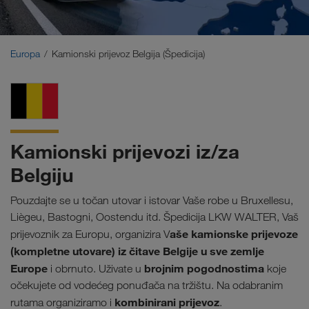
Bliski Istok
Kavkaz
Europa
Kamionski prijevoz Belgija (Špedicija)
Sjeverna Afrika
Kamionski prijevozi iz/za
Belgiju
Pouzdajte se u točan utovar i istovar Vaše robe u Bruxellesu,
Liègeu, Bastogni, Oostendu itd. Špedicija LKW WALTER, Vaš
aše kamionske prijevoze
prijevoznik za Europu, organizira V
(kompletne utovare) iz čitave Belgije u sve zemlje
Europe
brojnim pogodnostima
i obrnuto. Uživate u
koje
očekujete od vodećeg ponuđača na tržištu. Na odabranim
kombinirani prijevoz
rutama organiziramo i
.