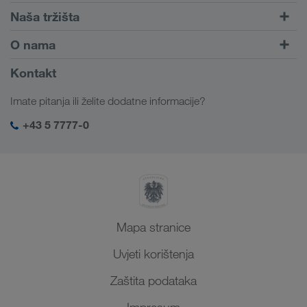
Cestovni prijevoz
Naša tržišta
Kombinirani prijevoz
Europa
O nama
Portal za klijente CONNECT
Rusija
Informacije o poduzeću
Kontakt
Digitalna rješenja
Kavkaz
Poslovi i karijera
Rješenja prema branši
Imate pitanja ili želite dodatne informacije?
Srednja Azija
Društvena odgovornost
Moja LKW WALTER prijava
Bliski Istok
+43 5 7777-0
SHEQ-menadžment
Sjeverna Afrika
Mapa stranice
Uvjeti korištenja
Zaštita podataka