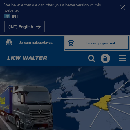
We believe that we can offer you a better version of this
website.
INT
(INT) English
Ja sam nalogodavac
Ja sam prijevoznik
NAŠA TRŽIŠTA
Europa
Srednja Azija
Rusija