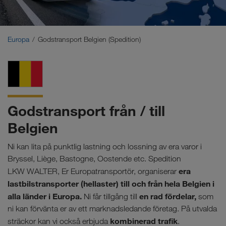
Mellanöstern
Kaukasus
Europa
Godstransport Belgien (Spedition)
Nordafrika
Godstransport från / till
Belgien
Ni kan lita på punktlig lastning och lossning av era varor i
Bryssel, Liège, Bastogne, Oostende etc. Spedition
era
LKW WALTER, Er Europatransportör, organiserar
lastbilstransporter (hellaster) till och från hela Belgien i
alla länder i Europa.
en rad fördelar,
Ni får tillgång till
som
ni kan förvänta er av ett marknadsledande företag. På utvalda
kombinerad trafik
sträckor kan vi också erbjuda
.