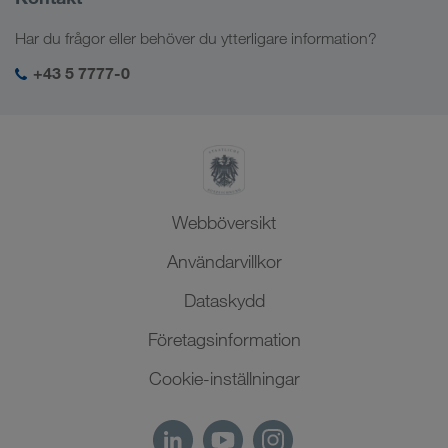
Kaukasus
Jobb och karriär
Branschlösningar
Har du frågor eller behöver du ytterligare information?
Centralasien
Socialt ansvar
Min LKW WALTER-inloggning
Mellanöstern
+43 5 7777-0
SHEQ-management
Nordafrika
Webböversikt
Användarvillkor
Dataskydd
Företagsinformation
Cookie-inställningar