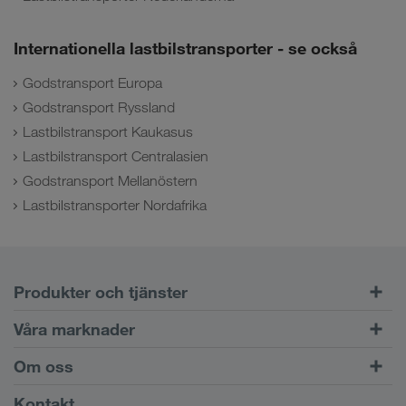
Internationella lastbilstransporter - se också
Godstransport Europa
Godstransport Ryssland
Lastbilstransport Kaukasus
Lastbilstransport Centralasien
Godstransport Mellanöstern
Lastbilstransporter Nordafrika
Produkter och tjänster
Vägtransport
Våra marknader
Kombinerad trafik
Europa
Om oss
Kundportalen CONNECT
Ryssland
Företagsinformation
Kontakt
Digitala lösningar