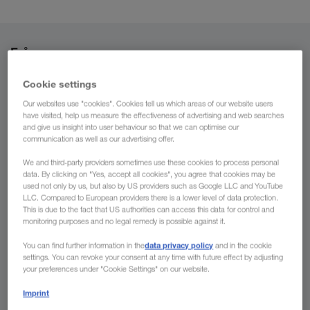
Från
Sverige
Cookie settings
Our websites use "cookies". Cookies tell us which areas of our website users
have visited, help us measure the effectiveness of advertising and web searches
and give us insight into user behaviour so that we can optimise our
communication as well as our advertising offer.
Till
We and third-party providers sometimes use these cookies to process personal
data. By clicking on "Yes, accept all cookies", you agree that cookies may be
Land
used not only by us, but also by US providers such as Google LLC and YouTube
LLC. Compared to European providers there is a lower level of data protection.
This is due to the fact that US authorities can access this data for control and
monitoring purposes and no legal remedy is possible against it.
data privacy policy
You can find further information in the
and in the cookie
Skicka förfrågan
settings. You can revoke your consent at any time with future effect by adjusting
your preferences under "Cookie Settings" on our website.
Era fördelar med LKW WALTER
Imprint