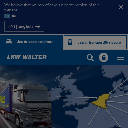
We believe that we can offer you a better version of this
website.
INT
(INT) English
Jag är uppdragsgivare
Jag är transportföretagare
VÅRA MARKNADER
Europa
Centralasien
Ryssland