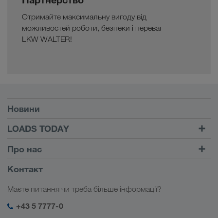
Отримайте максимальну вигоду від
можливостей роботи, безпеки і переваг
LKW WALTER!
Умови
Новини
TRUCK BUDDY
LOADS TODAY
Знайти вантаж на
Увійти в обліковий запис
Про нас
LOADS TODAY
Дізнатися більше
Інформація про фірму
Контакт
Соціальна відповідальність
Маєте питання чи треба більше інформації?
Менеджмент SHEQ
+43 5 7777-0