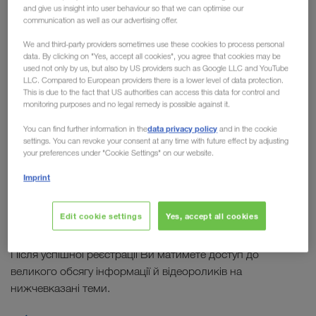
and give us insight into user behaviour so that we can optimise our
вантажу
communication as well as our advertising offer.
We and third-party providers sometimes use these cookies to process personal
Ефективне кріплення вантажу
залежить від
data. By clicking on "Yes, accept all cookies", you agree that cookies may be
його типу та починається з правильного
used not only by us, but also by US providers such as Google LLC and YouTube
LLC. Compared to European providers there is a lower level of data protection.
пакування відповідно до вимог перевезення,
This is due to the fact that US authorities can access this data for control and
завантаження, розміщення і кріплення. Лише
monitoring purposes and no legal remedy is possible against it.
добре запакований і розміщений товар можна
data privacy policy
You can find further information in the
and in the cookie
закріпляти та перевозити без загрози безпеці
settings. You can revoke your consent at any time with future effect by adjusting
your preferences under "Cookie Settings" on our website.
дорожнього руху та самому перевезенню
.
LKW WALTER у співпраці з компанією
DEKRA
Imprint
розробила докладні й чіткі
принципи кріплення
вантажу
.
Edit cookie settings
Yes, accept all cookies
Після успішної реєстрації Ви матимете доступ до
великого обсягу інформації й відеороликів на
нижчевказані теми.