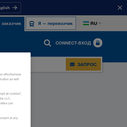
nglish
RU
 заказчик
Я — перевозчик
CONNECT-ВХОД
ЗАПРОС
he effectiveness
cation as well
ept all cookies",
ube LLC.
rities can
consent at any