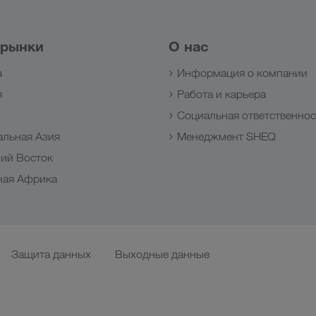
 рынки
О нас
а
Информация о компании
я
Работа и карьера
з
Социальная ответственнос
альная Азия
Менеджмент SHEQ
ий Восток
ная Африка
Защита данных
Выходные данные