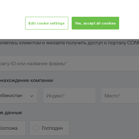
дать заявку на учетн
апись CONNECT
Edit cookie settings
Yes, accept all cookies
вляетесь клиентом и желаете получить доступ к порталу CO
any-ID или название фирмы*
нахождение компании
збекистан
Индекс*
Место*
е данные
Госпожа
Господин