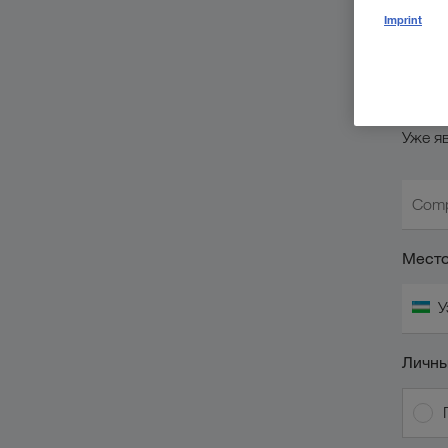
По
Imprint
з
Уже я
Comp
Место
У
Личны