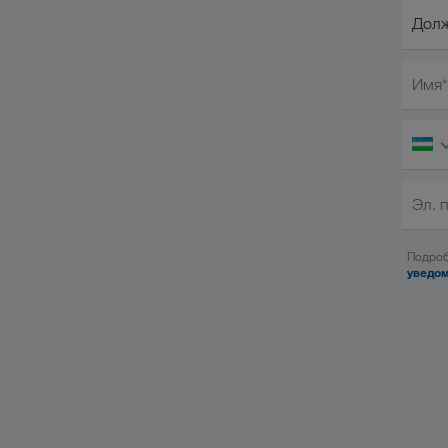
Должн
Долж
Имя*
Эл. 
Подроб
уведом