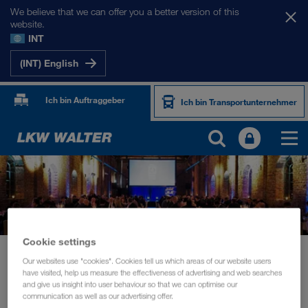
We believe that we can offer you a better version of this
website.
INT
(INT) English
Ich bin Auftraggeber
Ich bin Transportunternehmer
Cookie settings
News
Global Service Provider Award für LKW WALTER
Our websites use "cookies". Cookies tell us which areas of our website users
have visited, help us measure the effectiveness of advertising and web searches
NACHHALTIGKEIT
Oktober 2019
and give us insight into user behaviour so that we can optimise our
communication as well as our advertising offer.
Global Service Provider Award