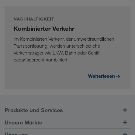
NACHHALTIGKEIT
Kombinierter Verkehr
Im Kombinierten Verkehr, der umweltfreundlichen
Transportlösung, werden unterschiedliche
Verkehrsträger wie LKW, Bahn oder Schiff
bedarfsgerecht kombiniert.
Weiterlesen
Produkte und Services
Straßentransporte
Unsere Märkte
Kombinierter Verkehr
Europa
Über uns