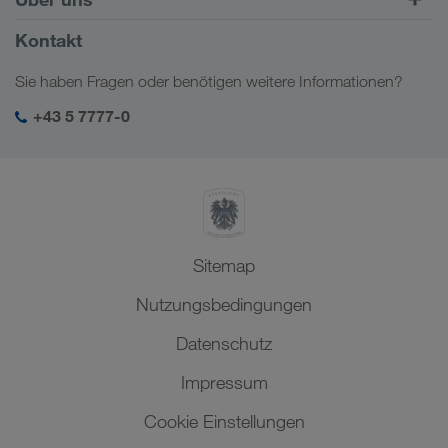
Kundenportal CONNECT
Russland
Firmeninformation
Kontakt
Digitale Lösungen
Kaukasus
Jobs & Karriere
Branchenlösungen
Sie haben Fragen oder benötigen weitere Informationen?
Zentralasien
Soziale Verantwortung
Mein LKW WALTER Login
Naher Osten
+43 5 7777-0
SHEQ-Management
Nordafrika
Sitemap
Nutzungsbedingungen
Datenschutz
Impressum
Cookie Einstellungen