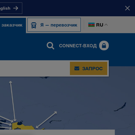
nglish
RU
 заказчик
Я — перевозчик
CONNECT-ВХОД
ЗАПРОС