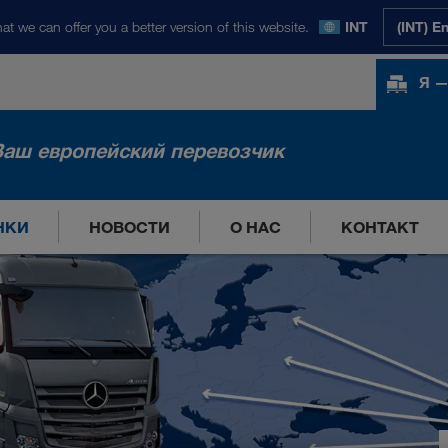
at we can offer you a better version of this website.
INT
(INT) E
Я —
Ваш европейский перевозчик
НКИ
НОВОСТИ
О НАС
КОНТАКТ