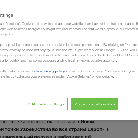
ettings
use "cookies". Cookies tell us which areas of our website users have visited, help us measure t
н (Доставка груза)
g and web searches and give us insight into user behaviour so that we can optimise our communi
sing offer.
party providers sometimes use these cookies to process personal data. By clicking on "Yes, acc
at cookies may be used not only by us, but also by US providers such as Google LLC and YouT
uropean providers there is a lower level of data protection. This is due to the fact that US autho
ata for control and monitoring purposes and no legal remedy is possible against it.
ки из Узбекистана
data privacy policy
urther information in the
and in the cookie settings. You can revoke your 
ure effect by adjusting your preferences under "Cookie Settings" on our website.
Edit cookie settings
Yes, accept all cookies
 Вашем языке и организуют погрузку и разгрузку
е, Самарканде, Бухаре или Ургенче.
Ваши
ропейский перевозчик, организует
й точки Узбекистана во все страны Европ
ы и
дивидуальный подход и заботимся об