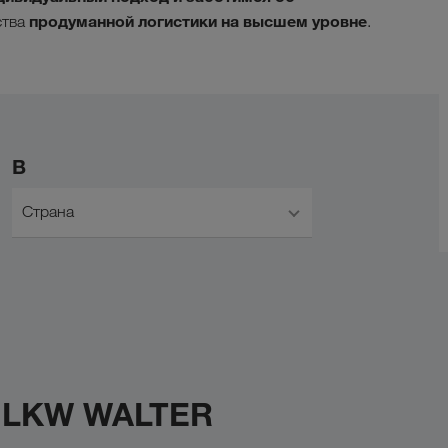
продуманной логистики на высшем уровне
ства
.
В
Страна
с LKW WALTER