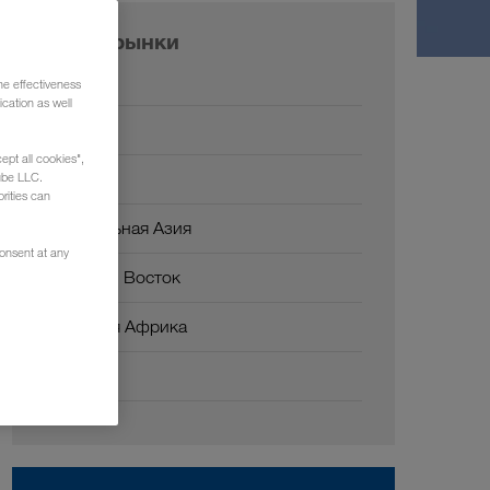
Наши рынки
Европа
he effectiveness
cation as well
Россия
ept all cookies",
Кавказ
ube LLC.
rities can
Центральная Азия
consent at any
Ближний Восток
Северная Африка
Китай