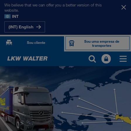
We believe that we can offer you a better version of this
website.
INT
(INT) English
Sou uma empresa de
Sou cliente
transportes
OS NOSSOS MERCADOS
Europa
Ásia Central
Rússia