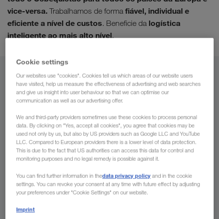
vice-versa.
fiável, individual e
Trabalhamos de forma
eficiente a nível de custos
logística
. Beneficie da
inteligente ao mais alto nível
.
Cookie settings
De
Our websites use "cookies". Cookies tell us which areas of our website users
have visited, help us measure the effectiveness of advertising and web searches
and give us insight into user behaviour so that we can optimise our
Portugal
communication as well as our advertising offer.
We and third-party providers sometimes use these cookies to process personal
data. By clicking on "Yes, accept all cookies", you agree that cookies may be
used not only by us, but also by US providers such as Google LLC and YouTube
Para
LLC. Compared to European providers there is a lower level of data protection.
This is due to the fact that US authorities can access this data for control and
monitoring purposes and no legal remedy is possible against it.
País
data privacy policy
You can find further information in the
and in the cookie
settings. You can revoke your consent at any time with future effect by adjusting
your preferences under "Cookie Settings" on our website.
Imprint
Pedir oferta