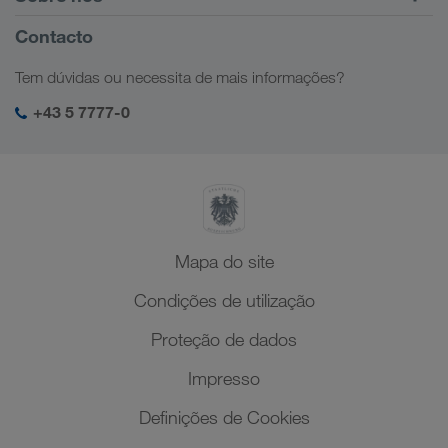
Portal do cliente CONNECT
Rússia
Informações Empresariais
Contacto
Soluções digitais
Cáucaso
Ofertas de emprego
Soluções sectoriais
Tem dúvidas ou necessita de mais informações?
Ásia Central
Responsabilidade social
O meu login da LKW WALTER
Médio Oriente
+43 5 7777-0
SHEQ-Management
Norte de África
Mapa do site
Condições de utilização
Proteção de dados
Impresso
Definições de Cookies