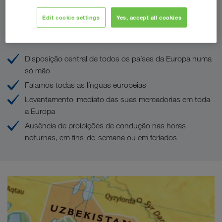
Edit cookie settings
Yes, accept all cookies
As suas vantagens na LKW WALTER
Disposição central de todos os países da Europa numa
só mão
Falamos todas as línguas europeias
Levantamento imediato das suas mercadorias em toda
a Europa
Ausência de proibições de condução nas horas
noturnas, em fins-de-semana ou em feriados