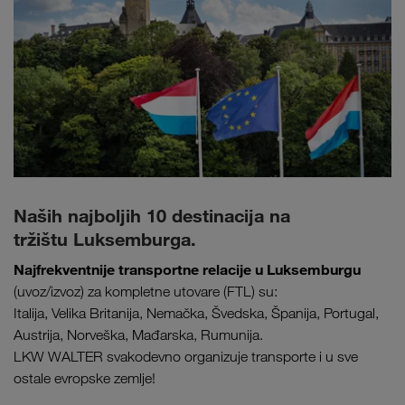
Naših najboljih 10 destinacija na
tržištu Luksemburga.
Najfrekventnije transportne relacije u Luksemburgu
(uvoz/izvoz) za kompletne utovare (FTL) su:
Italija, Velika Britanija, Nemačka, Švedska, Španija, Portugal,
Austrija, Norveška, Mađarska, Rumunija.
LKW WALTER svakodevno organizuje transporte i u sve
ostale evropske zemlje!