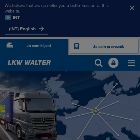
We believe that we can offer you a better version of this
website.
INT
(INT) English
Ja sam klijent
Ja sam prevoznik
NAŠA TRŽIŠTA
Evropa
Centralna Azija
Rusija