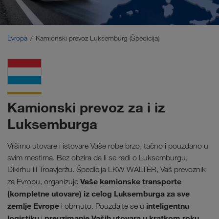
Bliski Istok
Kavkaz
Evropa
Kamionski prevoz Luksemburg (Špedicija)
Severna Afrika
Kamionski prevoz za i iz
Luksemburga
Vršimo utovare i istovare Vaše robe brzo, tačno i pouzdano u
svim mestima. Bez obzira da li se radi o Luksemburgu,
Dikirhu ili Troavjeržu. Špedicija LKW WALTER, Vaš prevoznik
Vaše kamionske transporte
za Evropu, organizuje
(kompletne utovare) iz celog Luksemburga za sve
zemlje Evrope
inteligentnu
i obrnuto. Pouzdajte se u
logistiku
preuzimanje Vaših utovara u kratkom roku.
i