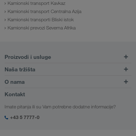
Kamionski transport Kavkaz
Kamionski transport Centralna Azija
Kamionski transporti Bliski istok
Kamionski prevozi Severna Afrika
Proizvodi i usluge
Drumski transport
Naša tržišta
Kombinovani transport
Evropa
O nama
Portal za klijente CONNECT
Rusija
Informacije o preduzeću
Kontakt
Digitalna rešenja
Kavkaz
Zaposlenje i karijera
Rešenja za industriju
Imate pitanja ili su Vam potrebne dodatne informacije?
Centralna Azija
Društvena odgovornost
Moj LKW WALTER log-in
Bliski Istok
+43 5 7777-0
SHEQ menadžment
Severna Afrika