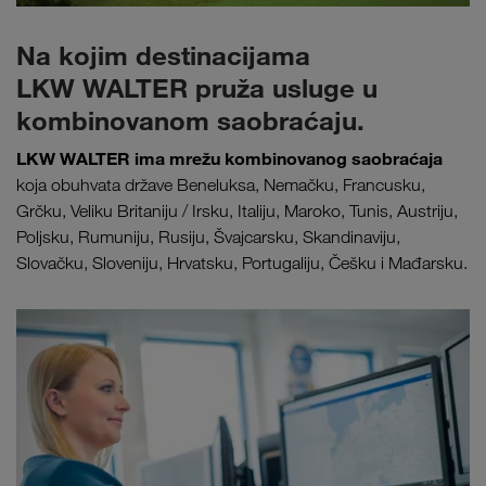
Na kojim destinacijama
LKW WALTER pruža usluge u
kombinovanom saobraćaju.
LKW WALTER ima mrežu kombinovanog saobraćaja
koja obuhvata države Beneluksa, Nemačku, Francusku,
Grčku, Veliku Britaniju / Irsku, Italiju, Maroko, Tunis, Austriju,
Poljsku, Rumuniju, Rusiju, Švajcarsku, Skandinaviju,
Slovačku, Sloveniju, Hrvatsku, Portugaliju, Češku i Mađarsku.