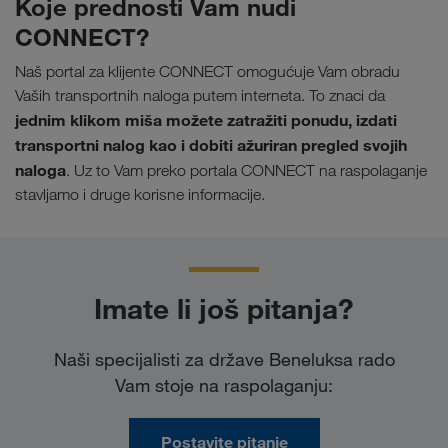
Koje prednosti Vam nudi
CONNECT?
Naš portal za klijente CONNECT omogućuje Vam obradu
Vaših transportnih naloga putem interneta. To znaci da
jednim klikom miša možete zatražiti ponudu, izdati
transportni nalog kao i dobiti ažuriran pregled svojih
naloga
. Uz to Vam preko portala CONNECT na raspolaganje
stavljamo i druge korisne informacije.
Imate li još pitanja?
Naši specijalisti za države Beneluksa rado
Vam stoje na raspolaganju:
Postavite pitanje