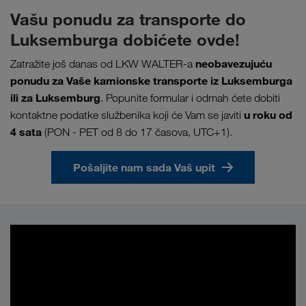
Vašu ponudu za transporte do
Luksemburga dobićete ovde!
neobavezujuću
Zatražite još danas od LKW WALTER-a
ponudu za Vaše kamionske transporte iz Luksemburga
ili za Luksemburg
. Popunite formular i odmah ćete dobiti
u
roku od
kontaktne podatke službenika koji će Vam se javiti
4 sata
(PON - PET od 8 do 17 časova, UTC+1).
Pošaljite nam sada Vaš upit