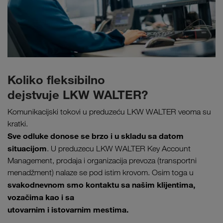
Koliko fleksibilno
dejstvuje LKW WALTER?
Komunikacijski tokovi u preduzeću LKW WALTER veoma su
kratki.
Sve odluke donose se brzo i u skladu sa datom
situacijom
. U preduzecu LKW WALTER Key Account
Management, prodaja i organizacija prevoza (transportni
menadžment) nalaze se pod istim krovom. Osim toga u
svakodnevnom smo kontaktu sa našim klijentima,
vozačima kao i sa
utovarnim i istovarnim mestima.