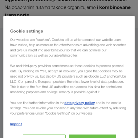
kombinovane
Na odabranim rutama takođe organizujemo i
transporte.
Cookie settings
Iz
Our websites use "cookies". Cookies tell us which areas of our website users
have visited, help us measure the effectiveness of advertising and web searches
and give us insight into user behaviour so that we can optimise our
Bosna i Hercegovina
communication as well as our advertising offer.
We and third-party providers sometimes use these cookies to process personal
data. By clicking on "Yes, accept all cookies", you agree that cookies may be
used not only by us, but also by US providers such as Google LLC and YouTube
LLC. Compared to European providers there is a lower level of data protection.
Za
This is due to the fact that US authorities can access this data for control and
monitoring purposes and no legal remedy is possible against it.
Država
data privacy policy
You can find further information in the
and in the cookie
settings. You can revoke your consent at any time with future effect by adjusting
your preferences under "Cookie Settings" on our website.
Imprint
Pošaljite nam sada Vaš upit