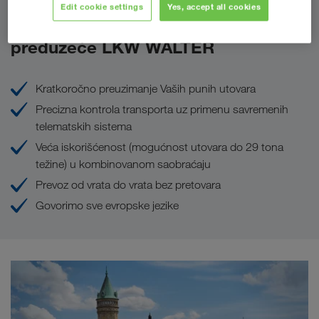
Edit cookie settings
Yes, accept all cookies
Prednosti koje Vam pruža
preduzeće LKW WALTER
Kratkoročno preuzimanje Vaših punih utovara
Precizna kontrola transporta uz primenu savremenih
telematskih sistema
Veća iskorišćenost (mogućnost utovara do 29 tona
težine) u kombinovanom saobraćaju
Prevoz od vrata do vrata bez pretovara
Govorimo sve evropske jezike