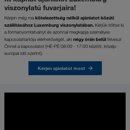
viszonylatú fuvarjaira!
kötelezettség nélkül ajánlatot közúti
Kérjen még ma
szállításához Luxemburg viszonylatában.
Kérjük töltse ki
a formanyomtatványt és azonnal megkapja személyes
négy órán belül
kapcsolattartója elérhetőségét, aki
felveszi
Önnel a kapcsolatot (HÉ-PÉ 08:00 - 17:00 között, közép-
európai idő szerint).
Kérjen ajánlatot most