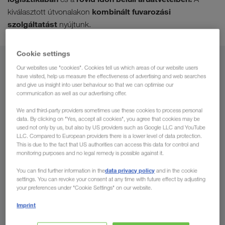
kombinált fuvarozási
kiválasztott útvonalakon
szolgáltatást
nyújtunk.
Cookie settings
Honnan
Our websites use "cookies". Cookies tell us which areas of our website users
have visited, help us measure the effectiveness of advertising and web searches
and give us insight into user behaviour so that we can optimise our
Magyarország
communication as well as our advertising offer.
We and third-party providers sometimes use these cookies to process personal
data. By clicking on "Yes, accept all cookies", you agree that cookies may be
used not only by us, but also by US providers such as Google LLC and YouTube
Hová
LLC. Compared to European providers there is a lower level of data protection.
This is due to the fact that US authorities can access this data for control and
monitoring purposes and no legal remedy is possible against it.
Ország
data privacy policy
You can find further information in the
and in the cookie
settings. You can revoke your consent at any time with future effect by adjusting
your preferences under "Cookie Settings" on our website.
Imprint
Kérjen ajánlatot most