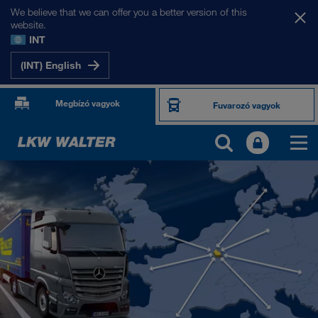
We believe that we can offer you a better version of this
website.
INT
(INT) English
Megbízó vagyok
Fuvarozó vagyok
PIACAINK
Európa
Közép-Ázsia
Oroszország