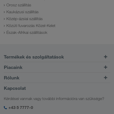
Orosz szállítás
Kaukázusi szállítás
Közép-ázsiai szállítás
Közúti fuvarozás Közel-Kelet
Észak-Afrikai szállítások
Termékek és szolgáltatások
Közúti szállítás
Piacaink
Kombinált szállítmányozás
Európa
Rólunk
CONNECT ügyfélportál
Oroszország
Céginformáció
Kapcsolat
Digitális megoldások
Kaukázus
Állásajánlatok és karrier
Ágazati megoldások
Kérdései vannak vagy további információra van szüksége?
Közép-Ázsia
Szociális felelősségvállalás
LKW WALTER bejelentkezés
Közel-Kelet
+43 5 7777-0
SHEQ-menedzsment