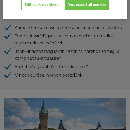
Edit cookie settings
Yes, accept all cookies
Az Ön előnyei az LKW WALTER-nél
Komplett rakományainak rövid határidőn belüli átvétele
Pontos fuvarfelügyelet a legmodernebb telematikai
rendszerek segítségével
Jobb kihasználtság (akár 29 tonna hasznos tömeg) a
kombinált fuvarozásban
Háztól-házig szállítás átrakodás nélkül
Minden európai nyelven beszélünk