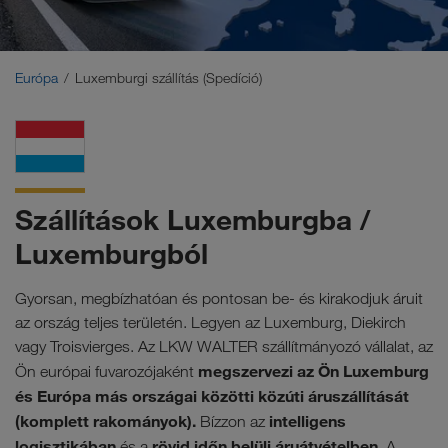
Közel-Kelet
Kaukázus
Európa
Luxemburgi szállítás (Spedíció)
Észak-Afrika
Szállítások Luxemburgba /
Luxemburgból
Gyorsan, megbízhatóan és pontosan be- és kirakodjuk áruit
az ország teljes területén. Legyen az Luxemburg, Diekirch
vagy Troisvierges. Az LKW WALTER szállítmányozó vállalat, az
megszervezi az Ön Luxemburg
Ön európai fuvarozójaként
és Európa más országai közötti közúti áruszállítását
(komplett rakományok).
intelligens
Bízzon az
logisztikában
rövid időn belüli áruátvételben.
és a
A