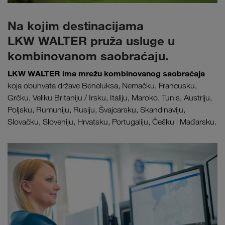
Na kojim destinacijama
LKW WALTER pruža usluge u
kombinovanom saobraćaju.
LKW WALTER ima mrežu kombinovanog saobraćaja
koja obuhvata države Beneluksa, Nemačku, Francusku,
Grčku, Veliku Britaniju / Irsku, Italiju, Maroko, Tunis, Austriju,
Poljsku, Rumuniju, Rusiju, Švajcarsku, Skandinaviju,
Slovačku, Sloveniju, Hrvatsku, Portugaliju, Češku i Mađarsku.