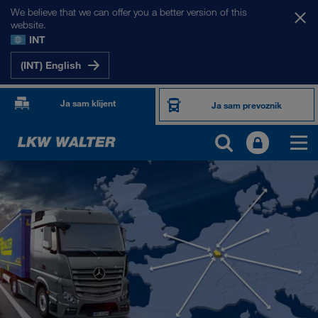
We believe that we can offer you a better version of this
website.
INT
(INT) English
Ja sam klijent
Ja sam prevoznik
NAŠA TRŽIŠTA
Evropa
Centralna Azija
Rusija