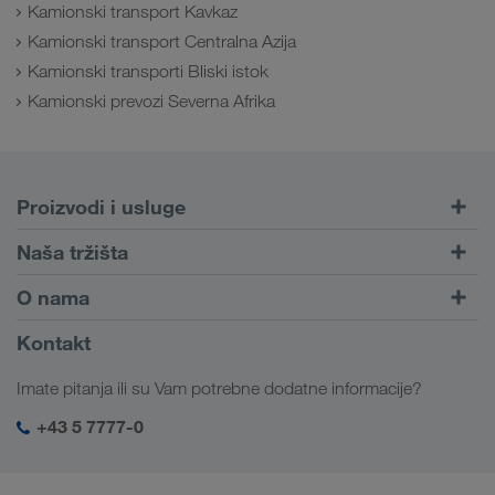
Kamionski transport Kavkaz
Kamionski transport Centralna Azija
Kamionski transporti Bliski istok
Kamionski prevozi Severna Afrika
Proizvodi i usluge
Drumski transport
Naša tržišta
Kombinovani transport
Evropa
O nama
Portal za klijente CONNECT
Rusija
Informacije o preduzeću
Kontakt
Digitalna rešenja
Kavkaz
Zaposlenje i karijera
Rešenja za industriju
Imate pitanja ili su Vam potrebne dodatne informacije?
Centralna Azija
Društvena odgovornost
Moj LKW WALTER log-in
Bliski Istok
+43 5 7777-0
SHEQ menadžment
Severna Afrika