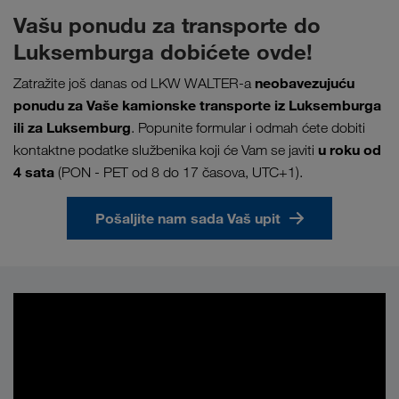
Vašu ponudu za transporte do
Luksemburga dobićete ovde!
neobavezujuću
Zatražite još danas od LKW WALTER-a
ponudu za Vaše kamionske transporte iz Luksemburga
ili za Luksemburg
. Popunite formular i odmah ćete dobiti
u
roku od
kontaktne podatke službenika koji će Vam se javiti
4 sata
(PON - PET od 8 do 17 časova, UTC+1).
Pošaljite nam sada Vaš upit