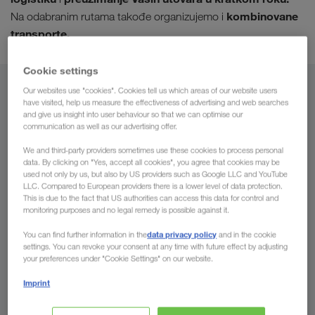
kombinovane
Na odabranim rutama takođe organizujemo i
transporte.
Cookie settings
Iz
Our websites use "cookies". Cookies tell us which areas of our website users
have visited, help us measure the effectiveness of advertising and web searches
and give us insight into user behaviour so that we can optimise our
Srbija
communication as well as our advertising offer.
We and third-party providers sometimes use these cookies to process personal
data. By clicking on "Yes, accept all cookies", you agree that cookies may be
used not only by us, but also by US providers such as Google LLC and YouTube
LLC. Compared to European providers there is a lower level of data protection.
Za
This is due to the fact that US authorities can access this data for control and
monitoring purposes and no legal remedy is possible against it.
Država
data privacy policy
You can find further information in the
and in the cookie
settings. You can revoke your consent at any time with future effect by adjusting
your preferences under "Cookie Settings" on our website.
Imprint
Pošaljite nam sada Vaš upit