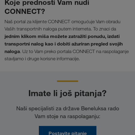
Koje prednosti Vam nudi
CONNECT?
Naš portal za klijente CONNECT omogućuje Vam obradu
Vaših transportnih naloga putem interneta. To znaci da
jednim klikom miša možete zatražiti ponudu, izdati
transportni nalog kao i dobiti ažuriran pregled svojih
naloga
. Uz to Vam preko portala CONNECT na raspolaganje
stavljamo i druge korisne informacije.
Imate li još pitanja?
Naši specijalisti za države Beneluksa rado
Vam stoje na raspolaganju:
Postavite pitanje