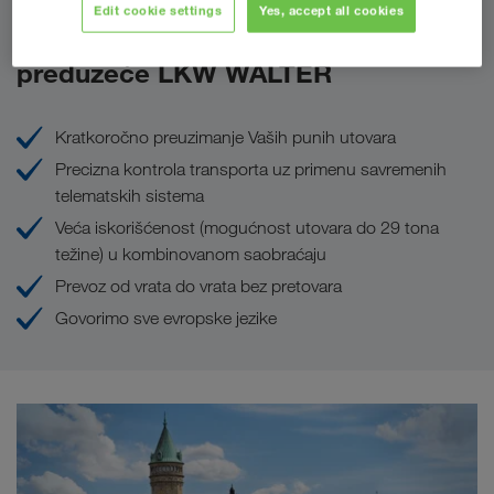
Edit cookie settings
Yes, accept all cookies
Prednosti koje Vam pruža
preduzeće LKW WALTER
Kratkoročno preuzimanje Vaših punih utovara
Precizna kontrola transporta uz primenu savremenih
telematskih sistema
Veća iskorišćenost (mogućnost utovara do 29 tona
težine) u kombinovanom saobraćaju
Prevoz od vrata do vrata bez pretovara
Govorimo sve evropske jezike