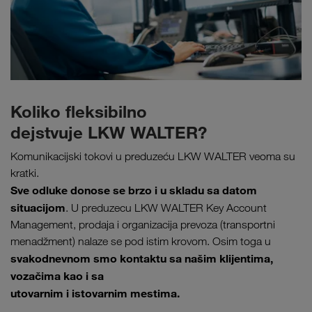
Koliko fleksibilno
dejstvuje LKW WALTER?
Komunikacijski tokovi u preduzeću LKW WALTER veoma su
kratki.
Sve odluke donose se brzo i u skladu sa datom
situacijom
. U preduzecu LKW WALTER Key Account
Management, prodaja i organizacija prevoza (transportni
menadžment) nalaze se pod istim krovom. Osim toga u
svakodnevnom smo kontaktu sa našim klijentima,
vozačima kao i sa
utovarnim i istovarnim mestima.