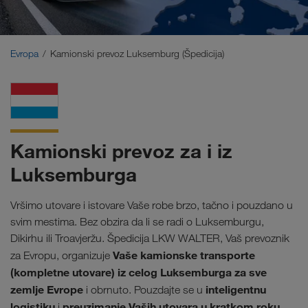
Bliski Istok
Kavkaz
Evropa
Kamionski prevoz Luksemburg (Špedicija)
Severna Afrika
Kamionski prevoz za i iz
Luksemburga
Vršimo utovare i istovare Vaše robe brzo, tačno i pouzdano u
svim mestima. Bez obzira da li se radi o Luksemburgu,
Dikirhu ili Troavjeržu. Špedicija LKW WALTER, Vaš prevoznik
Vaše kamionske transporte
za Evropu, organizuje
(kompletne utovare) iz celog Luksemburga za sve
zemlje Evrope
inteligentnu
i obrnuto. Pouzdajte se u
logistiku
preuzimanje Vaših utovara u kratkom roku.
i