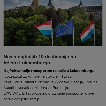
Naših najboljih 10 destinacija na
tržištu Luksemburga.
Najfrekventnije transportne relacije u Luksemburgu
(uvoz/izvoz) za kompletne utovare (FTL) su:
Italija, Velika Britanija, Nemačka, Švedska, Španija, Portugal,
Austrija, Norveška, Mađarska, Rumunija.
LKW WALTER svakodevno organizuje transporte i u sve
ostale evropske zemlje!