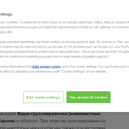
ettings
use "cookies". Cookies tell us which areas of our website users have visited, help us measure t
уза)
g and web searches and give us insight into user behaviour so that we can optimise our communi
sing offer.
party providers sometimes use these cookies to process personal data. By clicking on "Yes, acc
at cookies may be used not only by us, but also by US providers such as Google LLC and YouT
uropean providers there is a lower level of data protection. This is due to the fact that US autho
ata for control and monitoring purposes and no legal remedy is possible against it.
ки из Греции в
data privacy policy
urther information in the
and in the cookie settings. You can revoke your 
ure effect by adjusting your preferences under "Cookie Settings" on our website.
Edit cookie settings
Yes, accept all cookies
ст на многочисленных островах, компания
в любом уголке страны. Экспедиционная компания
Ваши грузоперевозки (комплектные
анизует
 Европы
и обратно. При этом мы разговариваем на
. На некоторых маршрутах мы также осуществляем