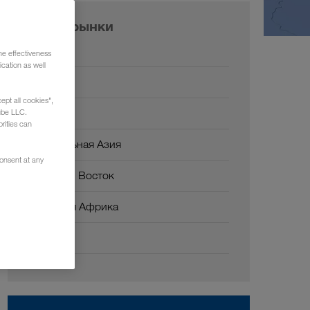
Наши рынки
Европа
he effectiveness
cation as well
Россия
ept all cookies",
Кавказ
ube LLC.
rities can
Центральная Азия
consent at any
Ближний Восток
Северная Африка
Китай