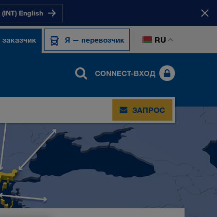
(INT) English
RU
 заказчик
Я — перевозчик
CONNECT-ВХОД
ЗАПРОС