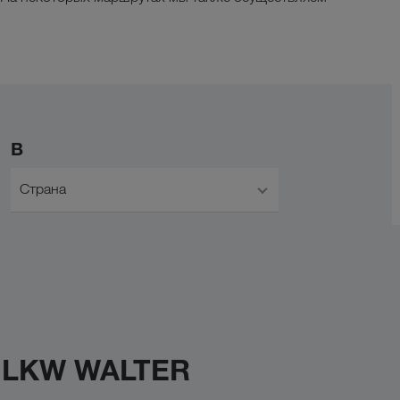
В
Страна
с LKW WALTER