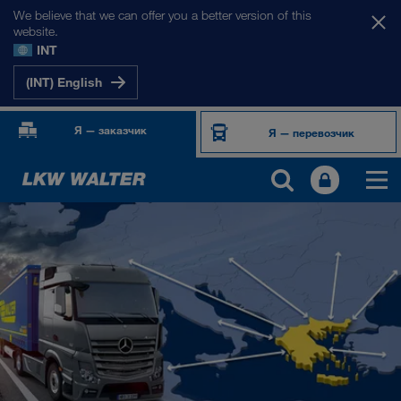
We believe that we can offer you a better version of this
website.
INT
(INT) English
Я — заказчик
Я — перевозчик
НАШИ РЫНКИ
Европа
Центральная Азия
Россия