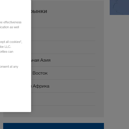
Наши рынки
Европа
he effectiveness
cation as well
Россия
ept all cookies",
Кавказ
ube LLC.
rities can
Центральная Азия
consent at any
Ближний Восток
Северная Африка
Китай