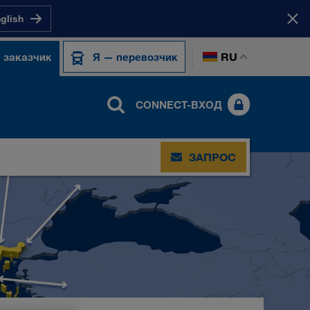
nglish
RU
 заказчик
Я — перевозчик
CONNECT-ВХОД
ЗАПРОС