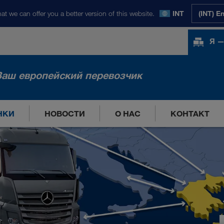
at we can offer you a better version of this website.
INT
(INT) E
Я —
Ваш европейский перевозчик
НКИ
НОВОСТИ
О НАС
КОНТАКТ