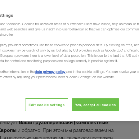
ettings
use "cookies". Cookies tell us which areas of our website users have visited, help us measure t
уза)
g and web searches and give us insight into user behaviour so that we can optimise our communi
sing offer.
party providers sometimes use these cookies to process personal data. By clicking on "Yes, acc
at cookies may be used not only by us, but also by US providers such as Google LLC and YouT
uropean providers there is a lower level of data protection. This is due to the fact that US autho
ata for control and monitoring purposes and no legal remedy is possible against it.
ки из Греции в
data privacy policy
urther information in the
and in the cookie settings. You can revoke your 
ure effect by adjusting your preferences under "Cookie Settings" on our website.
Edit cookie settings
Yes, accept all cookies
ст на многочисленных островах, компания
в любом уголке страны. Экспедиционная компания
Ваши грузоперевозки (комплектные
анизует
 Европы
и обратно. При этом мы разговариваем на
. На некоторых маршрутах мы также осуществляем