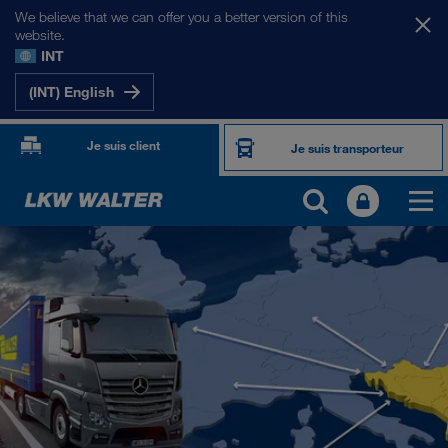
We believe that we can offer you a better version of this
website.
INT
(INT) English
Je suis client
Je suis transporteur
NOS MARCHÉS
Europe
Asie Centrale
Russie