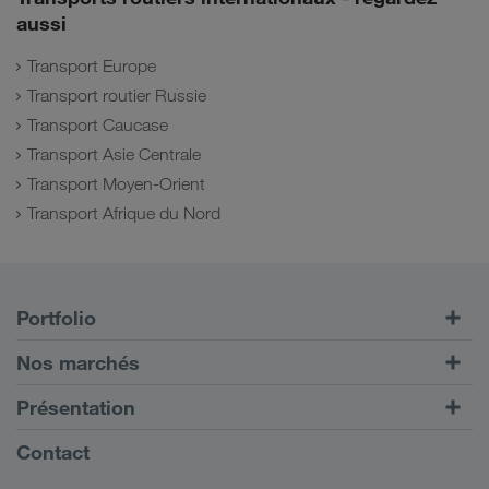
aussi
Transport Europe
Transport routier Russie
Transport Caucase
Transport Asie Centrale
Transport Moyen-Orient
Transport Afrique du Nord
Portfolio
Transports routiers
Nos marchés
Transport intermodal
Europe
Présentation
Portail client CONNECT
Russie
Informations générales
Contact
Solutions numériques
Caucase
Emplois et carrière
Solutions par branche