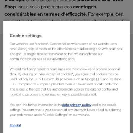
Shop
avantages
, nous vous proposons des
considérables en termes d'efficacité
. Par exemple, des
prix attractifs
grâce à la minimisation des kilomètres à vide.
Cookie settings
Our websites use "cookies". Cookies tell us which areas of our website users
De
have visited, help us measure the effectiveness of advertising and web searches
and give us insight into user behaviour so that we can optimise our
Suisse
communication as well as our advertising offer.
We and third-party providers sometimes use these cookies to process personal
data. By clicking on "Yes, accept all cookies", you agree that cookies may be
used not only by us, but also by US providers such as Google LLC and YouTube
LLC. Compared to European providers there is a lower level of data protection.
Vers
This is due to the fact that US authorities can access this data for control and
monitoring purposes and no legal remedy is possible against it.
Pays
data privacy policy
You can find further information in the
and in the cookie
settings. You can revoke your consent at any time with future effect by adjusting
your preferences under "Cookie Settings" on our website.
Imprint
Demander un devis