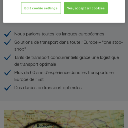
Edit cookie settings
Yes, accept all cookies
Vos avantages chez LKW WALTER
Nous parlons toutes les langues européennes
Solutions de transport dans toute l'Europe – "one stop-
shop"
Tarifs de transport concurrentiels grâce une logistique
de transport optimale
Plus de 60 ans d'expérience dans les transports en
Europe de l'Est
Des durées de transport optimales