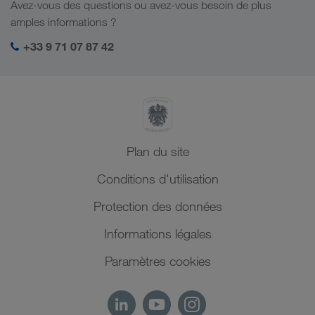
Avez-vous des questions ou avez-vous besoin de plus
Asie Centrale
Responsabilité sociale
Mon espace de connexion LKW WALTER
amples informations ?
Moyen-Orient
Management SHEQ
+33 9 71 07 87 42
Afrique du Nord
Plan du site
Conditions d'utilisation
Protection des données
Informations légales
Paramètres cookies