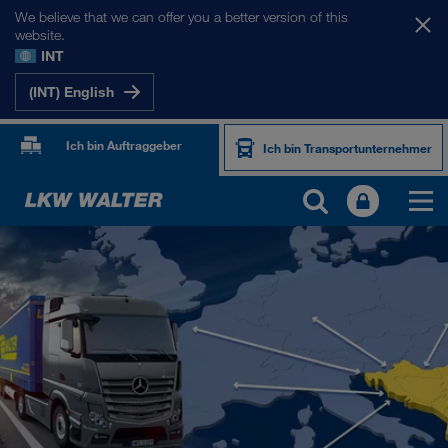
We believe that we can offer you a better version of this
website.
INT
(INT) English
Ich bin Auftraggeber
Ich bin Transportunternehmer
UNSERE MÄRKTE
Europa
Zentralasien
Russland