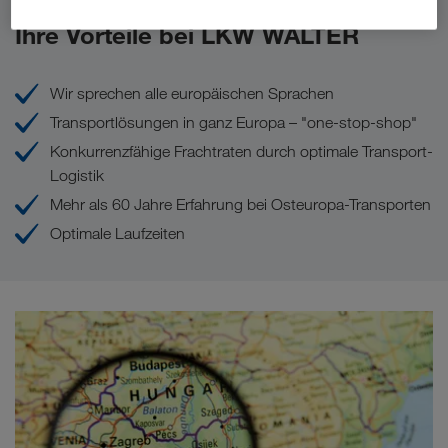
Ihre Vorteile bei LKW WALTER
Wir sprechen alle europäischen Sprachen
Transportlösungen in ganz Europa – "one-stop-shop"
Konkurrenzfähige Frachtraten durch optimale Transport-
Logistik
Mehr als 60 Jahre Erfahrung bei Osteuropa-Transporten
Optimale Laufzeiten