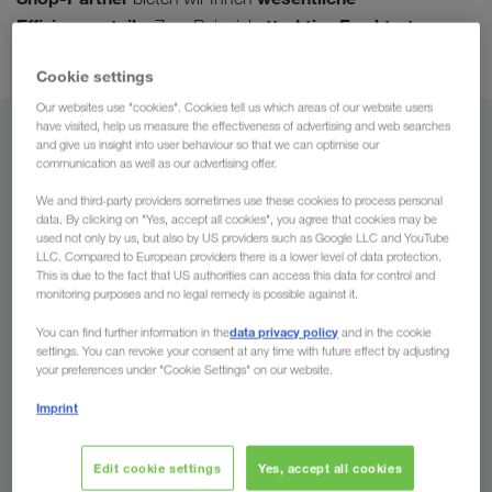
Effizienzvorteile
attraktive Frachtraten
. Zum Beispiel
durch minimale Leerkilometer.
Cookie settings
Our websites use "cookies". Cookies tell us which areas of our website users
have visited, help us measure the effectiveness of advertising and web searches
Von
and give us insight into user behaviour so that we can optimise our
communication as well as our advertising offer.
Liechtenstein
We and third-party providers sometimes use these cookies to process personal
data. By clicking on "Yes, accept all cookies", you agree that cookies may be
used not only by us, but also by US providers such as Google LLC and YouTube
LLC. Compared to European providers there is a lower level of data protection.
This is due to the fact that US authorities can access this data for control and
Nach
monitoring purposes and no legal remedy is possible against it.
data privacy policy
You can find further information in the
and in the cookie
Land
settings. You can revoke your consent at any time with future effect by adjusting
your preferences under "Cookie Settings" on our website.
Imprint
Jetzt anfragen
Edit cookie settings
Yes, accept all cookies