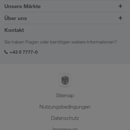
Straßentransporte
Unsere Märkte
Kombinierter Verkehr
Europa
Über uns
Kundenportal CONNECT
Russland
Firmeninformation
Kontakt
Digitale Lösungen
Kaukasus
Jobs & Karriere
Branchenlösungen
Sie haben Fragen oder benötigen weitere Informationen?
Zentralasien
Soziale Verantwortung
Mein LKW WALTER Login
Naher Osten
+43 5 7777-0
SHEQ-Management
Nordafrika
Sitemap
Nutzungsbedingungen
Datenschutz
Impressum