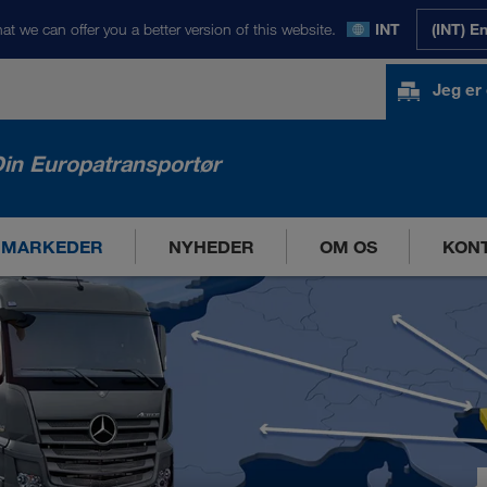
at we can offer you a better version of this website.
INT
(INT) E
Jeg er
in Europatransportør
 MARKEDER
NYHEDER
OM OS
KON