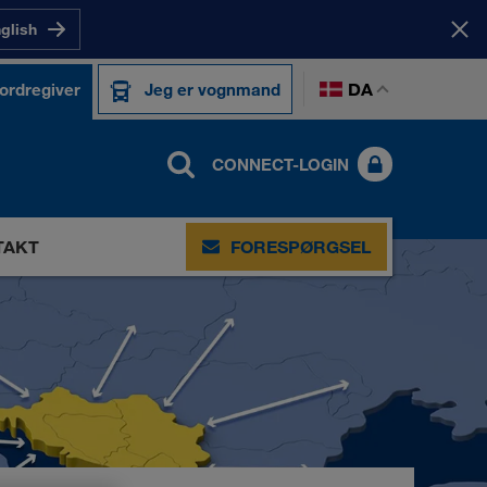
nglish
DA
 ordregiver
Jeg er vognmand
CONNECT-LOGIN
TAKT
FORESPØRGSEL