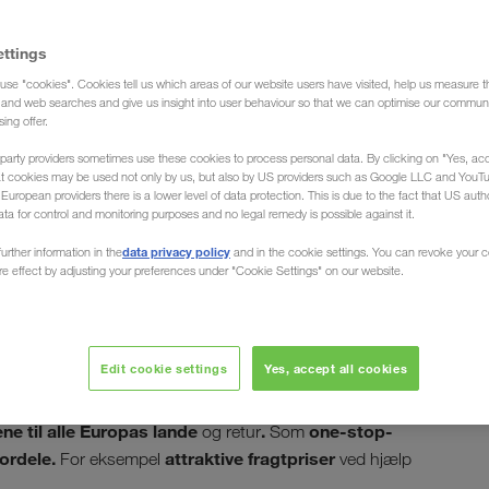
ettings
use "cookies". Cookies tell us which areas of our website users have visited, help us measure t
e (Spedition)
g and web searches and give us insight into user behaviour so that we can optimise our communi
sing offer.
party providers sometimes use these cookies to process personal data. By clicking on "Yes, acc
at cookies may be used not only by us, but also by US providers such as Google LLC and YouT
uropean providers there is a lower level of data protection. This is due to the fact that US autho
ata for control and monitoring purposes and no legal remedy is possible against it.
ra/til
data privacy policy
urther information in the
and in the cookie settings. You can revoke your 
ure effect by adjusting your preferences under "Cookie Settings" on our website.
Edit cookie settings
Yes, accept all cookies
, Serbien, Bosnien-Hercegovina, Kosovo, Montenegro,
dine
W WALTER, din Europatransportør, organiserer
dene til alle Europas lande
.
one-stop-
og retur
Som
fordele.
attraktive fragtpriser
For eksempel
ved hjælp