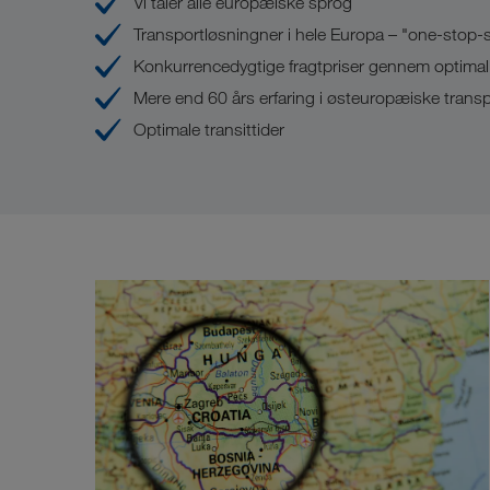
Vi taler alle europæiske sprog
Transportløsningner i hele Europa – "one-stop-
Konkurrencedygtige fragtpriser gennem optimal 
Mere end 60 års erfaring i østeuropæiske transp
Optimale transittider