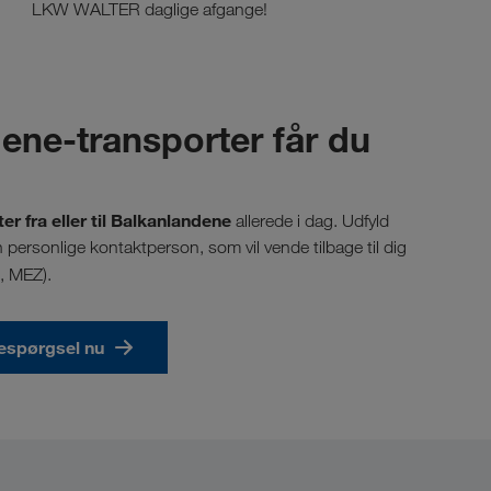
LKW WALTER daglige afgange!
dene-transporter får du
er fra eller til Balkanlandene
allerede i dag. Udfyld
personlige kontaktperson, som vil vende tilbage til dig
0, MEZ).
respørgsel nu