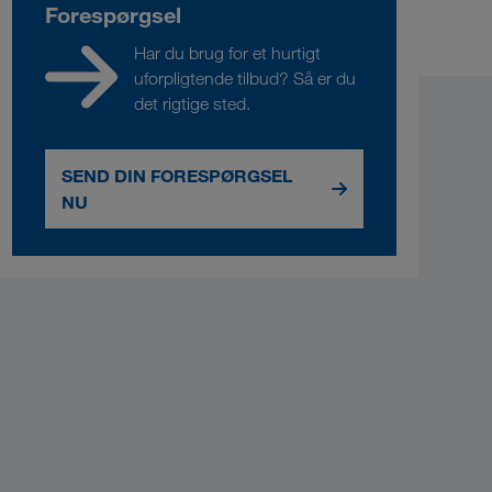
Forespørgsel
Har du brug for et hurtigt
uforpligtende tilbud? Så er du
det rigtige sted.
SEND DIN FORESPØRGSEL
NU