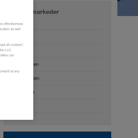
Vores markeder
Europa
he effectiveness
cation as well
Rusland
ept all cookies",
Kaukasus
ube LLC.
rities can
Centralasien
consent at any
Mellemøsten
Nordafrika
Kina