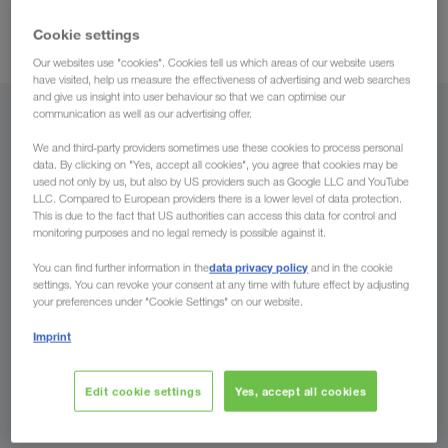
moderne udstyr og
mange andre fordele, som f.eks. vores
Cookie settings
attraktive fragtpriser.
Our websites use "cookies". Cookies tell us which areas of our website users
have visited, help us measure the effectiveness of advertising and web searches
and give us insight into user behaviour so that we can optimise our
communication as well as our advertising offer.
Fra
We and third-party providers sometimes use these cookies to process personal
data. By clicking on "Yes, accept all cookies", you agree that cookies may be
Danmark
used not only by us, but also by US providers such as Google LLC and YouTube
LLC. Compared to European providers there is a lower level of data protection.
This is due to the fact that US authorities can access this data for control and
monitoring purposes and no legal remedy is possible against it.
Til
data privacy policy
You can find further information in the
and in the cookie
settings. You can revoke your consent at any time with future effect by adjusting
your preferences under "Cookie Settings" on our website.
Land
Imprint
Edit cookie settings
Yes, accept all cookies
Send din forespørgsel nu