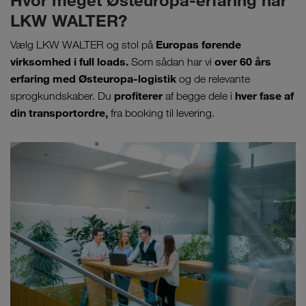
Hvor meget Østeuropa-erfaring har
LKW WALTER?
Europas førende
Vælg LKW WALTER og stol på
virksomhed i full loads.
over 60 års
Som sådan har vi
erfaring med Østeuropa-logistik
og de relevante
profiterer
hver fase af
sprogkundskaber. Du
af begge dele i
din transportordre,
fra booking til levering.