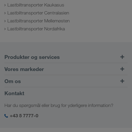
Lastbiltransporter Kaukasus
Lastbiltransporter Centralasien
Lastbiltransporter Mellemøsten
Lastbiltransporter Nordafrika
Produkter og services
Vejtransport
Vores markeder
Kombineret transport
Europa
Om os
Kundeportal CONNECT
Rusland
Virksomhedsinformation
Kontakt
Digitale løsninger
Kaukasus
Job & karriere
Brancheløsninger
Har du spørgsmål eller brug for yderligere information?
Centralasien
Socialt ansvar
Mit LKW WALTER-login
Mellemøsten
+43 5 7777-0
SHEQ-management
Nordafrika