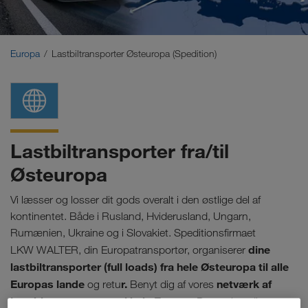
Mellemøsten
Kaukasus
Europa
Lastbiltransporter Østeuropa (Spedition)
Nordafrika
Lastbiltransporter fra/til
Østeuropa
Vi læsser og losser dit gods overalt i den østlige del af
kontinentet. Både i Rusland, Hviderusland, Ungarn,
Rumænien, Ukraine og i Slovakiet. Speditionsfirmaet
dine
LKW WALTER, din Europatransportør, organiserer
lastbiltransporter (full loads) fra hele Østeuropa til alle
Europas lande
r.
netværk af
og retu
Benyt dig af vores
kombineret transport i hele Europa.
Dette giver dig