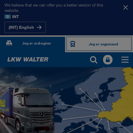
We believe that we can offer you a better version of this
website.
INT
(INT) English
Jeg er ordregiver
Jeg er vognmand
VORES MARKEDER
Europa
Centralasien
Rusland