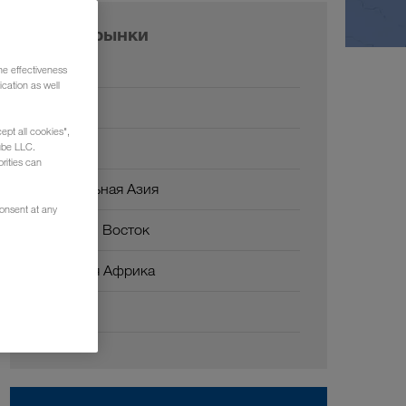
Наши рынки
Европа
he effectiveness
cation as well
Россия
ept all cookies",
Кавказ
ube LLC.
rities can
Центральная Азия
consent at any
Ближний Восток
Северная Африка
Китай