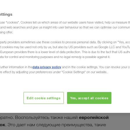
ettings
use "cookies". Cookies tell us which areas of our website users have visited, help us measure t
Доставка груза)
g and web searches and give us insight into user behaviour so that we can optimise our communi
sing offer.
party providers sometimes use these cookies to process personal data. By clicking on "Yes, acc
at cookies may be used not only by us, but also by US providers such as Google LLC and YouT
uropean providers there is a lower level of data protection. This is due to the fact that US autho
ata for control and monitoring purposes and no legal remedy is possible against it.
ки из Восточной
data privacy policy
urther information in the
and in the cookie settings. You can revoke your 
ure effect by adjusting your preferences under "Cookie Settings" on our website.
ную Европу
сте на востоке континента: в России, Беларуси,
Edit cookie settings
Yes, accept all cookies
педиционная компания LKW WALTER , Ваш
перевозки (комплектные грузы) из любой точки
европейской
ратно. Воспользуйтесь также нашей
ок
. Это дает нам следующие преимущества, такие