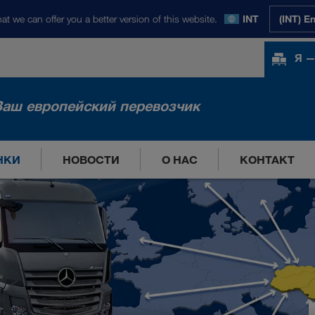
at we can offer you a better version of this website.
INT
(INT) E
Я —
Ваш европейский перевозчик
НКИ
НОВОСТИ
О НАС
КОНТАКТ