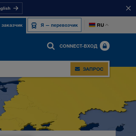
nglish
RU
 заказчик
Я — перевозчик
CONNECT-ВХОД
ЗАПРОС