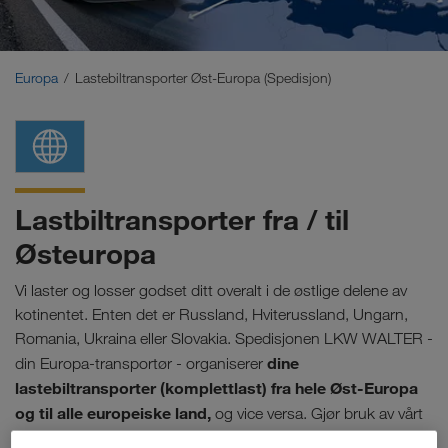
Midtøsten
Kaukasus
Europa
Lastebiltransporter Øst-Europa (Spedisjon)
Nord-Afrika
Lastbiltransporter fra / til
Østeuropa
Vi laster og losser godset ditt overalt i de østlige delene av
kotinentet. Enten det er Russland, Hviterussland, Ungarn,
Romania, Ukraina eller Slovakia. Spedisjonen LKW WALTER -
dine
din Europa-transportør - organiserer
lastebiltransporter (komplettlast) fra hele Øst-Europa
og til alle europeiske land,
og vice versa. Gjør bruk av vårt
nettverk for kombinert trafikk i Europa
. Det gir også