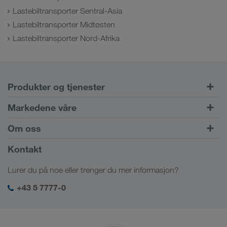
Lastebiltransporter Sentral-Asia
Lastebiltransporter Midtøsten
Lastebiltransporter Nord-Afrika
Produkter og tjenester
Veitransport
Markedene våre
Kombinert trafikk
Europa
Om oss
Kundeportalen CONNECT
Russland
Firmainformasjon
Kontakt
Digitale løsninger
Kaukasus
Stillinger & karriere
Bransjeløsninger
Lurer du på noe eller trenger du mer informasjon?
Sentral-Asia
Sosialt ansvar
Min LKW WALTER login
Midtøsten
+43 5 7777-0
HMS & kvalitetssikring
Nord-Afrika