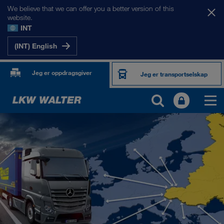
We believe that we can offer you a better version of this
website.
INT
(INT) English
Jeg er oppdragsgiver
Jeg er transportselskap
MARKEDENE VÅRE
Europa
Sentral-Asia
Russland