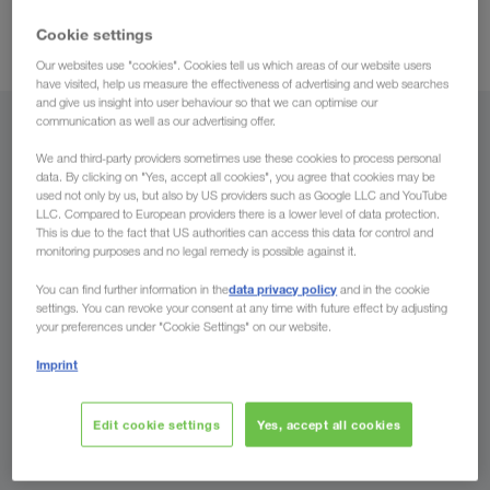
moderne utstyret
mange andre fordeler, som det
vi
Cookie settings
gunstige fraktratene
disponerer og de
vi kan tilby.
Our websites use "cookies". Cookies tell us which areas of our website users
have visited, help us measure the effectiveness of advertising and web searches
and give us insight into user behaviour so that we can optimise our
communication as well as our advertising offer.
Fra
We and third-party providers sometimes use these cookies to process personal
data. By clicking on "Yes, accept all cookies", you agree that cookies may be
Norge
used not only by us, but also by US providers such as Google LLC and YouTube
LLC. Compared to European providers there is a lower level of data protection.
This is due to the fact that US authorities can access this data for control and
monitoring purposes and no legal remedy is possible against it.
Til
data privacy policy
You can find further information in the
and in the cookie
settings. You can revoke your consent at any time with future effect by adjusting
your preferences under "Cookie Settings" on our website.
Land
Imprint
Edit cookie settings
Yes, accept all cookies
Spør oss nå