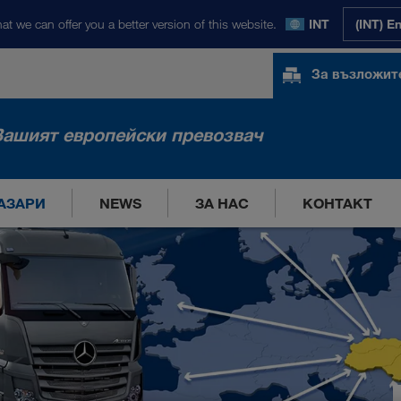
at we can offer you a better version of this website.
INT
(INT) E
За възложит
Вашият европейски превозвач
АЗАРИ
NEWS
ЗА НАС
КОНТАКТ