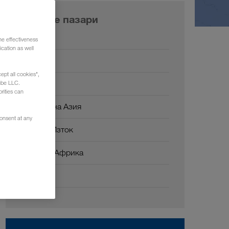
Нашите пазари
Европа
he effectiveness
cation as well
Русия
ept all cookies",
Кавказ
ube LLC.
rities can
Централна Азия
consent at any
Близък Изток
Северна Африка
Китай