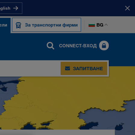
nglish
BG
ели
За транспортни фирми
CONNECT-ВХОД
ЗАПИТВАНЕ