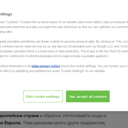
ettings
use "cookies". Cookies tell us which areas of our website users have visited, help us measure t
(Спедиция)
g and web searches and give us insight into user behaviour so that we can optimise our communi
sing offer.
party providers sometimes use these cookies to process personal data. By clicking on "Yes, acc
at cookies may be used not only by us, but also by US providers such as Google LLC and YouT
uropean providers there is a lower level of data protection. This is due to the fact that US autho
ata for control and monitoring purposes and no legal remedy is possible against it.
а държавите от
data privacy policy
urther information in the
and in the cookie settings. You can revoke your 
ure effect by adjusting your preferences under "Cookie Settings" on our website.
ъде в източната част на континента, независимо
Edit cookie settings
Yes, accept all cookies
айна или в Словакия. Спедицията LKW WALTER,
Вашите транспорти на цели товари с
низира
вропейски страни
и обратно. Използвайте също и
ла Европа
. Това разкрива много други предимства,