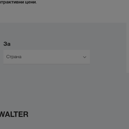
атрактивни цени
.
За
Страна
 WALTER