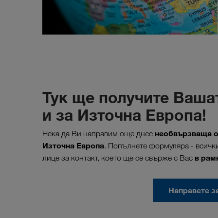
Тук ще получите Ваша
и за Източна Европа!
необвързваща о
Нека да Ви направим още днес
Източна Европа
. Попълнете формуляра - всички
в рамк
лице за контакт, което ще се свърже с Вас
Направете з