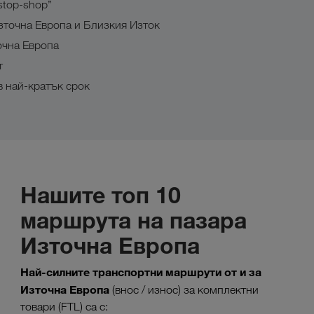
stop-shop”
зточна Европа и Близкия Изток
очна Европа
т
 най-кратък срок
Нашите топ 10
маршрута на пазара
Източна Европа
Най-силните транспортни маршрути от и за
Източна Европа
(внос / износ) за комплектни
товари (FTL) са с: