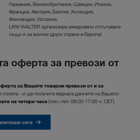
Германия, Великобритания, Швеция, Италия,
Франция, Австрия, Белгия, Холандия,
Финландия, Испания.
LKW WALTER организира ежедневно отпътуване
също и за всички други страни в Европа!
та оферта за превози от
ферта за Вашите товарни превози от и за
 полета - и ще получите веднага данните на Вашето
ите на четири часа
(пон.-пет. 08:00-17:00 ч. CET).
апитване сега