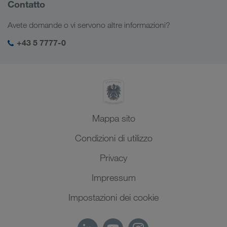
Informazioni sulla società
Contatto
Soluzioni digitali
Caucaso
Offerte di lavoro e carriera
Settori d'impiego
Avete domande o vi servono altre informazioni?
Asia Centrale
Responsabilità sociale
Il vostro login LKW WALTER
Medio Oriente
+43 5 7777-0
SHEQ-Management
Nord Africa
Mappa sito
Condizioni di utilizzo
Privacy
Impressum
Impostazioni dei cookie