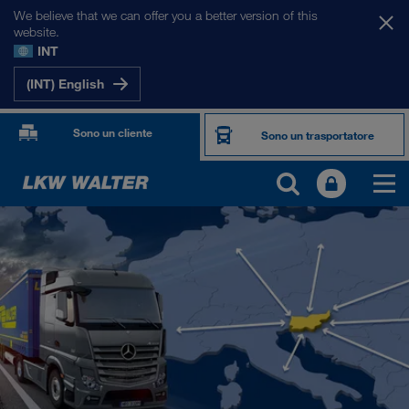
We believe that we can offer you a better version of this
website.
INT
(INT) English
Sono un cliente
Sono un trasportatore
I NOSTRI MERCATI
Europa
Asia Centrale
Russia