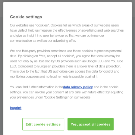
trasporto combinato
nel
.
Cookie settings
Our websites use "cookies". Cookies tell us which areas of our website users
Da
have visited, help us measure the effectiveness of advertising and web searches
and give us insight into user behaviour so that we can optimise our
communication as well as our advertising offer.
Svizzera
We and third-party providers sometimes use these cookies to process personal
data. By clicking on "Yes, accept all cookies", you agree that cookies may be
used not only by us, but also by US providers such as Google LLC and YouTube
LLC. Compared to European providers there is a lower level of data protection.
A
This is due to the fact that US authorities can access this data for control and
monitoring purposes and no legal remedy is possible against it.
Paese
data privacy policy
You can find further information in the
and in the cookie
settings. You can revoke your consent at any time with future effect by adjusting
your preferences under "Cookie Settings" on our website.
Imprint
Richiedere ora
Edit cookie settings
Yes, accept all cookies