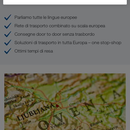
I Vostri vantaggi con LKW WALTER
Parliamo tutte le lingue europee
Rete di trasporto combinato su scala europea
Consegne door to door senza trasbordo
Soluzioni di trasporto in tutta Europa – one stop-shop
Ottimi tempi di resa