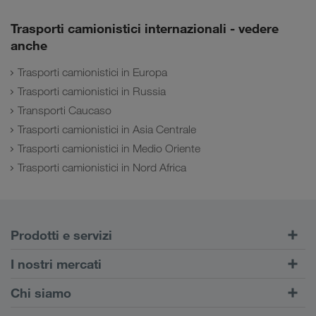
Trasporti camionistici internazionali - vedere
anche
Trasporti camionistici in Europa
Trasporti camionistici in Russia
Transporti Caucaso
Trasporti camionistici in Asia Centrale
Trasporti camionistici in Medio Oriente
Trasporti camionistici in Nord Africa
Prodotti e servizi
Trasporti su strada
I nostri mercati
Trasporto intermodale
Europa
Chi siamo
Portale Clienti CONNECT
Russia