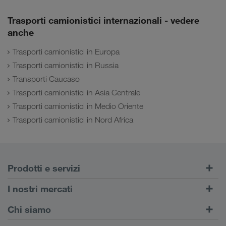
Trasporti camionistici internazionali - vedere
anche
Trasporti camionistici in Europa
Trasporti camionistici in Russia
Transporti Caucaso
Trasporti camionistici in Asia Centrale
Trasporti camionistici in Medio Oriente
Trasporti camionistici in Nord Africa
Prodotti e servizi
Trasporti su strada
I nostri mercati
Trasporto intermodale
Europa
Chi siamo
Portale Clienti CONNECT
Russia