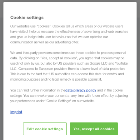
trasporto combinato
nel
.
Cookie settings
Our websites use "cookies". Cookies tell us which areas of our website users
Da
have visited, help us measure the effectiveness of advertising and web searches
and give us insight into user behaviour so that we can optimise our
communication as well as our advertising offer.
Italia
We and third-party providers sometimes use these cookies to process personal
data. By clicking on "Yes, accept all cookies", you agree that cookies may be
used not only by us, but also by US providers such as Google LLC and YouTube
LLC. Compared to European providers there is a lower level of data protection.
A
This is due to the fact that US authorities can access this data for control and
monitoring purposes and no legal remedy is possible against it.
Paese
data privacy policy
You can find further information in the
and in the cookie
settings. You can revoke your consent at any time with future effect by adjusting
your preferences under "Cookie Settings" on our website.
Imprint
Richiedere ora
Edit cookie settings
Yes, accept all cookies