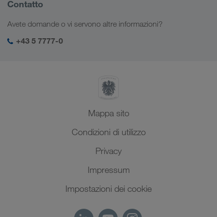
Informazioni sulla società
Contatto
Soluzioni digitali
Caucaso
Offerte di lavoro e carriera
Settori d'impiego
Avete domande o vi servono altre informazioni?
Asia Centrale
Responsabilità sociale
Il vostro login LKW WALTER
Medio Oriente
+43 5 7777-0
SHEQ-Management
Nord Africa
Mappa sito
Condizioni di utilizzo
Privacy
Impressum
Impostazioni dei cookie