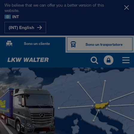
We believe that we can offer you a better version of this
website.
INT
(INT) English
Sono un cliente
Sono un trasportatore
I NOSTRI MERCATI
Europa
Asia Centrale
Russia