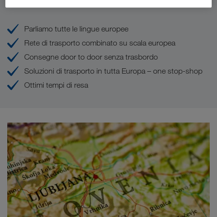
I Vostri vantaggi con LKW WALTER
Parliamo tutte le lingue europee
Rete di trasporto combinato su scala europea
Consegne door to door senza trasbordo
Soluzioni di trasporto in tutta Europa – one stop-shop
Ottimi tempi di resa