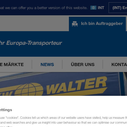
at we can offer you a better version of this website.
INT
(INT) E
Ich bin Auftraggeber
hr Europa-Transporteur
E MÄRKTE
NEWS
ÜBER UNS
KONTA
ettings
use "cookies". Cookies tell us which areas of our website users have visited, help us measure t
g and web searches and give us insight into user behaviour so that we can optimise our communi