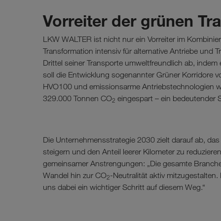
Vorreiter der grünen Tr
LKW WALTER ist nicht nur ein Vorreiter im Kombinier
Transformation intensiv für alternative Antriebe und 
Drittel seiner Transporte umweltfreundlich ab, indem
soll die Entwicklung sogenannter Grüner Korridore vor
HVO100 und emissionsarme Antriebstechnologien wie
329.000 Tonnen CO
eingespart – ein bedeutender Sc
2
Die Unternehmensstrategie 2030 zielt darauf ab, das
steigern und den Anteil leerer Kilometer zu reduziere
gemeinsamer Anstrengungen: „Die gesamte Branche, 
Wandel hin zur CO
-Neutralität aktiv mitzugestalten
2
uns dabei ein wichtiger Schritt auf diesem Weg.“