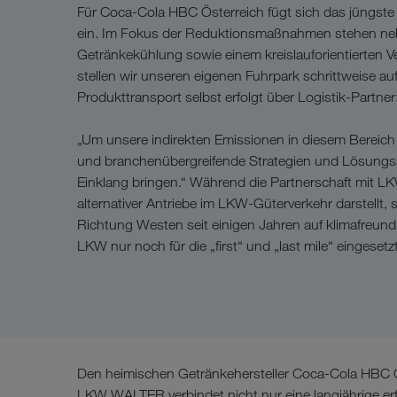
Für Coca-Cola HBC Österreich fügt sich das jüngste P
ein. Im Fokus der Reduktionsmaßnahmen stehen nebe
Getränkekühlung sowie einem kreislauforientierten 
stellen wir unseren eigenen Fuhrpark schrittweise auf 
Produkttransport selbst erfolgt über Logistik-Partner
„Um unsere indirekten Emissionen in diesem Bereic
und branchenübergreifende Strategien und Lösungsans
Einklang bringen.“ Während die Partnerschaft mit LK
alternativer Antriebe im LKW-Güterverkehr darstellt,
Richtung Westen seit einigen Jahren auf klimafreun
LKW nur noch für die „first“ und „last mile“ eingesetzt
Den heimischen Getränkehersteller Coca-Cola HBC Ös
LKW WALTER verbindet nicht nur eine langjährige er