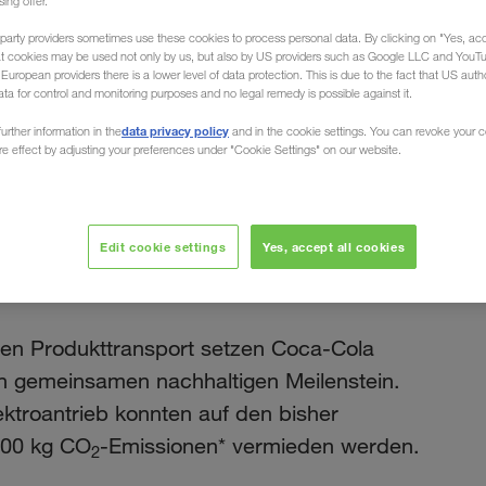
sing offer.
party providers sometimes use these cookies to process personal data. By clicking on "Yes, acc
at cookies may be used not only by us, but also by US providers such as Google LLC and YouT
uropean providers there is a lower level of data protection. This is due to the fact that US autho
 E-LKW auf den Weg
ata for control and monitoring purposes and no legal remedy is possible against it.
data privacy policy
urther information in the
and in the cookie settings. You can revoke your 
November 2024
ure effect by adjusting your preferences under "Cookie Settings" on our website.
erreich &
en E-LKW auf den
Edit cookie settings
Yes, accept all cookies
den Produkttransport setzen Coca-Cola
gemeinsamen nachhaltigen Meilenstein.
ektroantrieb konnten auf den bisher
500 kg CO
-Emissionen* vermieden werden.
2