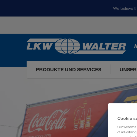
We believe th
I
PRODUKTE UND SERVICES
UNSER
Cookie s
Our websites 
of advertisin