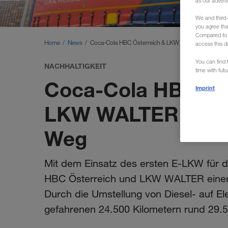
as our adverti
We and third-
you agree th
Compared to E
Home
News
Coca-Cola HBC Österreich & LKW WALTER bringen
access this d
You can find f
NACHHALTIGKEIT
time with fut
Coca-Cola HBC Öst
Imprint
LKW WALTER bring
Weg
Mit dem Einsatz des ersten E-LKW für 
HBC Österreich und LKW WALTER einen 
Durch die Umstellung von Diesel- auf El
gefahrenen 24.500 Kilometern rund 29.