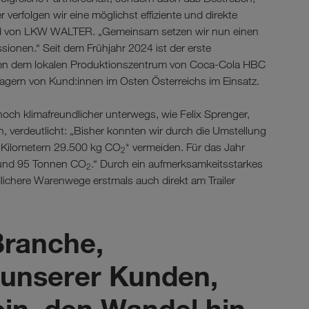
r verfolgen wir eine möglichst effiziente und direkte
tand von LKW WALTER. „Gemeinsam setzen wir nun einen
sionen.“ Seit dem Frühjahr 2024 ist der erste
hen dem lokalen Produktionszentrum von Coca-Cola HBC
lagern von Kund:innen im Osten Österreichs im Einsatz.
ch klimafreundlicher unterwegs, wie Felix Sprenger,
 verdeutlicht: „Bisher konnten wir durch die Umstellung
n Kilometern 29.500 kg CO
* vermeiden. Für das Jahr
2
rund 95 Tonnen CO
.“ Durch ein aufmerksamkeitsstarkes
2
ichere Warenwege erstmals auch direkt am Trailer
Branche,
h unserer Kunden,
ein, den Wandel hin