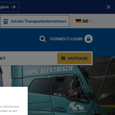
nglish
DE
Ich bin Transportunternehmer
CONNECT-LOGIN
KT
ANFRAGE
he effectiveness
cation as well