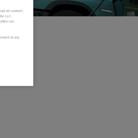
ept all cookies",
ube LLC.
rities can
consent at any