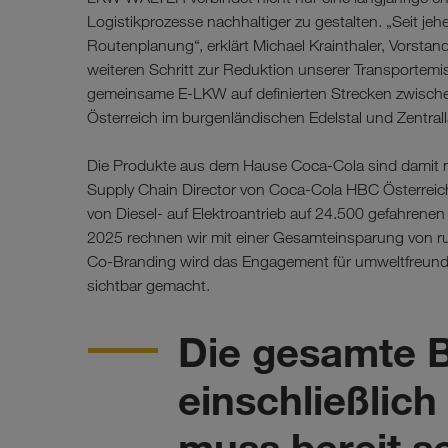
Logistikprozesse nachhaltiger zu gestalten. „Seit jehe
Routenplanung“, erklärt Michael Krainthaler, Vors
weiteren Schritt zur Reduktion unserer Transportemis
gemeinsame E-LKW auf definierten Strecken zwisc
Österreich im burgenländischen Edelstal und Zentral
Die Produkte aus dem Hause Coca-Cola sind damit no
Supply Chain Director von Coca-Cola HBC Österreich,
von Diesel- auf Elektroantrieb auf 24.500 gefahrene
2025 rechnen wir mit einer Gesamteinsparung von 
Co-Branding wird das Engagement für umweltfreundl
sichtbar gemacht.
Die gesamte 
einschließlic
muss bereit s