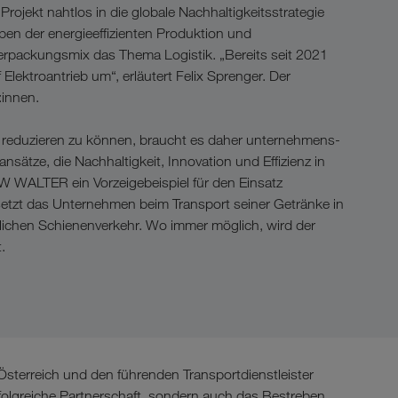
rojekt nahtlos in die globale Nachhaltigkeitsstrategie
n der energieeffizienten Produktion und
Verpackungsmix das Thema Logistik. „Bereits seit 2021
Elektroantrieb um“, erläutert Felix Sprenger. Der
:innen.
h reduzieren zu können, braucht es daher unternehmens-
ätze, die Nachhaltigkeit, Innovation und Effizienz in
W WALTER ein Vorzeigebeispiel für den Einsatz
 setzt das Unternehmen beim Transport seiner Getränke in
dlichen Schienenverkehr. Wo immer möglich, wird der
.
terreich und den führenden Transportdienstleister
folgreiche Partnerschaft, sondern auch das Bestreben,