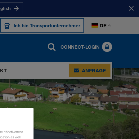
nglish
DE
Ich bin Transportunternehmer
CONNECT-LOGIN
KT
ANFRAGE
he effectiveness
cation as well