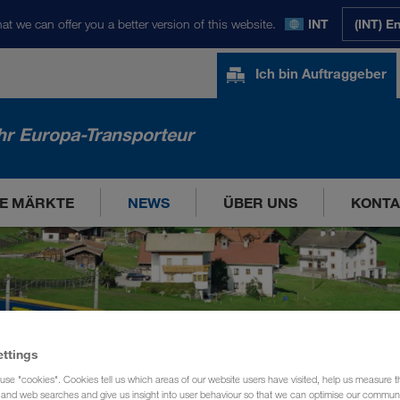
at we can offer you a better version of this website.
INT
(INT) E
Ich bin Auftraggeber
hr Europa-Transporteur
E MÄRKTE
NEWS
ÜBER UNS
KONTA
ettings
use "cookies". Cookies tell us which areas of our website users have visited, help us measure t
g and web searches and give us insight into user behaviour so that we can optimise our communi