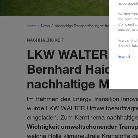
as our adverti
We and third-
you agree th
Compared to E
Home
News
Nachhaltige Transportlösungen: Interview mit Bernh
access this d
NACHHALTIGKEIT
You can find f
time with fut
LKW WALTER Umwe
Imprint
Bernhard Haidache
nachhaltige Mobilit
Im Rahmen des Energy Transition Innova
wurde LKW WALTER Umweltbeauftragter
eingeladen. Zum Kernthema nachhaltige M
Wichtigkeit umweltschonender Trans
welche Rolle klimaneutrale Kraftstoffe d