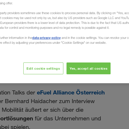
sing offer.
party providers sometimes use these cookies to process personal data. By clicking on "Yes, acc
at cookies may be used not only by us, but also by US providers such as Google LLC and YouT
uropean providers there is a lower level of data protection. This is due to the fact that US autho
ard Haidacher
ata for control and monitoring purposes and no legal remedy is possible against it.
Februar 2025
data privacy policy
urther information in the
and in the cookie settings. You can revoke your 
ure effect by adjusting your preferences under "Cookie Settings" on our website.
ltbeauftragter
r im Interview über
Edit cookie settings
Yes, accept all cookies
ät
eFuel Alliance Österreich
tion Talks der
 Bernhard Haidacher zum Interview
obilität äußert er sich über die
portlösungen
für das Unternehmen und
abei spielen.