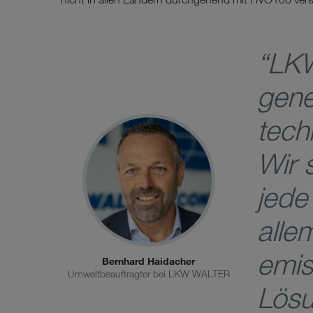
“LKW
gene
tech
Wir 
jede
alle
emis
Bernhard Haidacher
Umweltbeauftragter bei LKW WALTER
Lösu