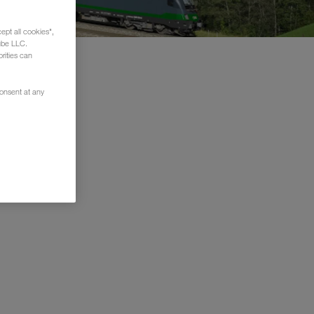
ept all cookies",
ube LLC.
rities can
consent at any