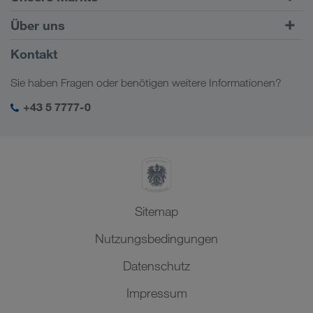
Kombinierter Verkehr
Europa
Über uns
Kundenportal CONNECT
Russland
Firmeninformation
Kontakt
Digitale Lösungen
Kaukasus
Jobs & Karriere
Branchenlösungen
Sie haben Fragen oder benötigen weitere Informationen?
Zentralasien
Soziale Verantwortung
Mein LKW WALTER Login
Naher Osten
+43 5 7777-0
SHEQ-Management
Nordafrika
Sitemap
Nutzungsbedingungen
Datenschutz
Impressum