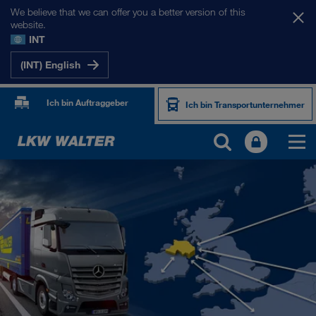
We believe that we can offer you a better version of this
website.
INT
(INT) English
Ich bin Auftraggeber
Ich bin Transportunternehmer
UNSERE MÄRKTE
Europa
Zentralasien
Russland