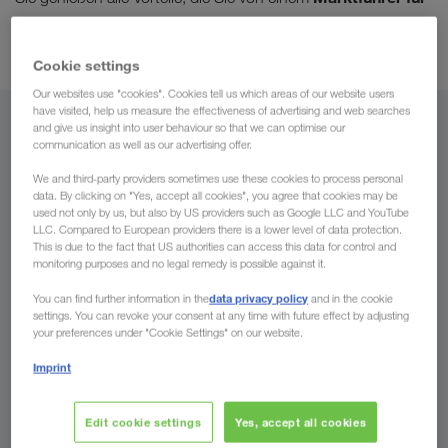
LKW-Transporte
konkurrenzfähige
erwarten. Zum Beispiel
Frachtraten durch Minimierung von Leerkilometern
.
Cookie settings
Our websites use "cookies". Cookies tell us which areas of our website users
have visited, help us measure the effectiveness of advertising and web searches
Von
and give us insight into user behaviour so that we can optimise our
communication as well as our advertising offer.
Deutschland
We and third-party providers sometimes use these cookies to process personal
data. By clicking on "Yes, accept all cookies", you agree that cookies may be
used not only by us, but also by US providers such as Google LLC and YouTube
LLC. Compared to European providers there is a lower level of data protection.
This is due to the fact that US authorities can access this data for control and
monitoring purposes and no legal remedy is possible against it.
Nach
data privacy policy
You can find further information in the
and in the cookie
Land
settings. You can revoke your consent at any time with future effect by adjusting
your preferences under "Cookie Settings" on our website.
Imprint
Jetzt anfragen
Edit cookie settings
Yes, accept all cookies