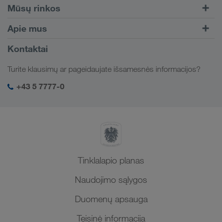
Kelių transportas
Mūsų rinkos
Kombinuotasis transportas
Europa
Apie mus
Klientų portalas CONNECT
Rusija
Įmonės informacija
Kontaktai
Skaitmeniniai sprendimai
Kaukazas
Darbo pasiūlymai ir karjera
Sektorių sprendimai
Turite klausimų ar pageidaujate išsamesnės informacijos?
Centrinė Azija
Socialinė atsakomybė
Mano LKW WALTER prisijungimas
Artimieji Rytai
+43 5 7777-0
SHEQ-valdymas
Šiaurės Afrika
Tinklalapio planas
Naudojimo sąlygos
Duomenų apsauga
Teisinė informacija