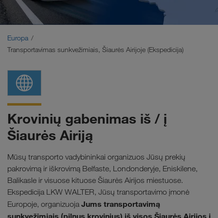
Artimieji Rytai
Kaukazas
Europa
Transportavimas sunkvežimiais, Šiaurės Airijoje (Ekspedicija)
Šiaurės Afrika
Krovinių gabenimas iš / į
Šiaurės Airiją
Mūsų transporto vadybininkai organizuos Jūsų prekių
pakrovimą ir iškrovimą Belfaste, Londonderyje, Eniskilene,
Balikasle ir visuose kituose Šiaurės Airijos miestuose.
Ekspedicija LKW WALTER, Jūsų transportavimo įmonė
Jums
transportavimą
Europoje, organizuoja
sunkvežimiais (pilnus krovinius) iš visos Šiaurės Airijos į