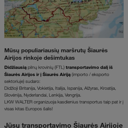
Mūsų populiariausių maršrutų Šiaurės
Airijos rinkoje dešimtukas
Didžiausią
transportavimo dalį iš
pilnų krovinių (FTL)
Šiaurės Airijos ir į Šiaurės Airiją
(importo / eksporto
sektoriuje) sudaro:
Didžioji Britanija, Vokietija, Italija, Ispanija, Alžyras, Kroatija,
Slovėnija, Nyderlandai, Lenkija, Vengrija.
LKW WALTER organizuoja kasdienius transportus taip pat ir į
visas kitas Europos šalis!
Jūsų transportavimo Šiaurės Airijoje