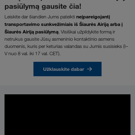
pasiūlymą gausite čia!
neįpareigojantį
Leiskite dar šiandien Jums pateikti
transportavimo sunkvežimiais iš Šiaurės Airiją arba į
Šiaurės Airiją pasiūlymą
. Visiškai užpildykite formą ir
netrukus gausite Jūsų asmeninio kontaktinio asmens
duomenis, kuris per keturias valandas su Jumis susisieks (I–
V nuo 8 val. iki 17 val. CET).
Užklauskite dabar