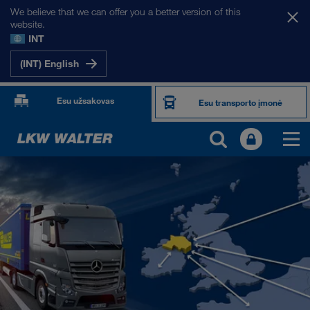
We believe that we can offer you a better version of this
website.
INT
(INT) English
Esu užsakovas
Esu transporto įmonė
MŪSŲ RINKOS
Europa
Centrinė Azija
Rusija