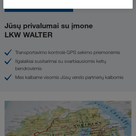
Užklauskite dabar
Jūsų privalumai su įmone
LKW WALTER
Transportavimo kontrolė GPS sekimo priemonėmis
Ilgalaikiai susitarimai su svarbiausiomis keltų
bendrovėmis
Mes kalbame visomis Jūsų verslo partnerių kalbomis