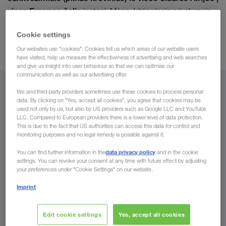
visas Europos šalis
ir atgal. Mėgaukitės visais privalumais,
pervežimų sunkvežimiais rinkos lyderės
kurių tikitės iš
.
Cookie settings
konkurencingomis pervežimo kainomis dėl
Pavyzdžiui,
tuščių kilometrų sumažinimo iki minimumo
.
Our websites use "cookies". Cookies tell us which areas of our website users
have visited, help us measure the effectiveness of advertising and web searches
and give us insight into user behaviour so that we can optimise our
communication as well as our advertising offer.
Iš
We and third-party providers sometimes use these cookies to process personal
data. By clicking on "Yes, accept all cookies", you agree that cookies may be
used not only by us, but also by US providers such as Google LLC and YouTube
Lietuva
LLC. Compared to European providers there is a lower level of data protection.
This is due to the fact that US authorities can access this data for control and
monitoring purposes and no legal remedy is possible against it.
data privacy policy
You can find further information in the
and in the cookie
Į
settings. You can revoke your consent at any time with future effect by adjusting
your preferences under "Cookie Settings" on our website.
Šalis
Imprint
Edit cookie settings
Yes, accept all cookies