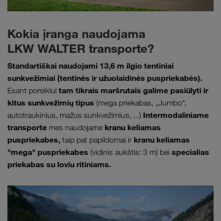
Kokia įranga naudojama
LKW WALTER transporte?
Standartiškai naudojami 13,6 m ilgio tentiniai
sunkvežimiai (tentinės ir užuolaidinės puspriekabės).
tam tikrais maršrutais galime pasiūlyti ir
Esant poreikiui
kitus sunkvežimių tipus
(mega priekabas, „Jumbo“,
Intermodaliniame
autotraukinius, mažus sunkvežimius, ...)
transporte
kranu keliamas
mes naudojame
puspriekabes,
kranu keliamas
taip pat papildomai ir
"mega" puspriekabes
specialias
(vidinis aukštis: 3 m) bei
priekabas su loviu ritiniams.