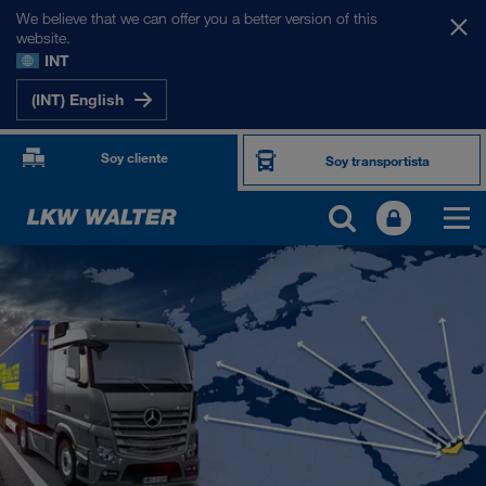
We believe that we can offer you a better version of this
website.
INT
(INT) English
Soy cliente
Soy transportista
NUESTROS MERCADOS
Europa
Asia Central
Rusia