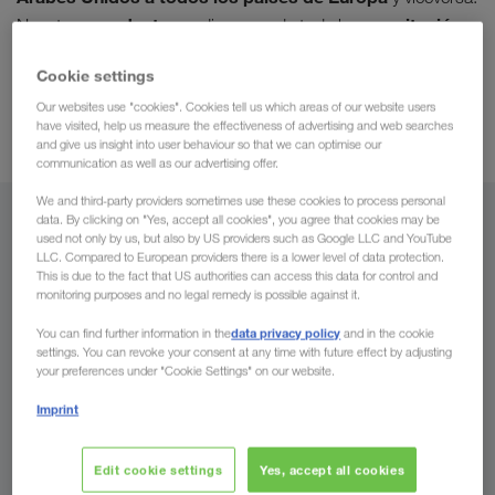
conductores
capacitación
Nuestros
disponen de toda la
profesional
precisa, y se ponen a su servicio a bordo de una
Cookie settings
flota de camiones moderna y de bajas emisiones
.
tiempos de tránsito ajustados y de
Benefíciese de unos
Our websites use "cookies". Cookies tell us which areas of our website users
have visited, help us measure the effectiveness of advertising and web searches
la máxima seguridad
.
and give us insight into user behaviour so that we can optimise our
communication as well as our advertising offer.
We and third-party providers sometimes use these cookies to process personal
data. By clicking on "Yes, accept all cookies", you agree that cookies may be
Desde
used not only by us, but also by US providers such as Google LLC and YouTube
LLC. Compared to European providers there is a lower level of data protection.
España
This is due to the fact that US authorities can access this data for control and
monitoring purposes and no legal remedy is possible against it.
data privacy policy
You can find further information in the
and in the cookie
settings. You can revoke your consent at any time with future effect by adjusting
your preferences under "Cookie Settings" on our website.
A
Imprint
País
Edit cookie settings
Yes, accept all cookies