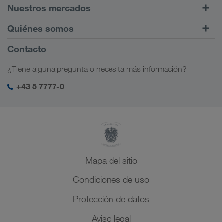
Transportes por carretera
Nuestros mercados
Tráfico intermodal
Europa
Quiénes somos
Portal de clientes CONNECT
Rusia
Información sobre la empresa
Contacto
Soluciones digitales
Cáucaso
Opciones de empleo
Soluciones para diferentes sectores
¿Tiene alguna pregunta o necesita más información?
Asia Central
Responsabilidad social
Mi acceso para LKW WALTER
Oriente Medio
+43 5 7777-0
Management SHEQ
Norte de África
Mapa del sitio
Condiciones de uso
Protección de datos
Aviso legal