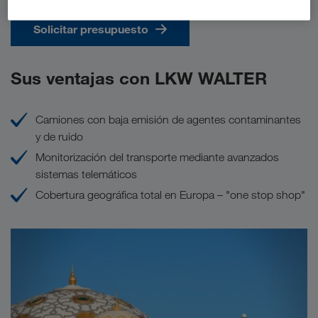
Solicitar presupuesto
Sus ventajas con LKW WALTER
Camiones con baja emisión de agentes contaminantes
y de ruido
Monitorización del transporte mediante avanzados
sistemas telemáticos
Cobertura geográfica total en Europa – "one stop shop"