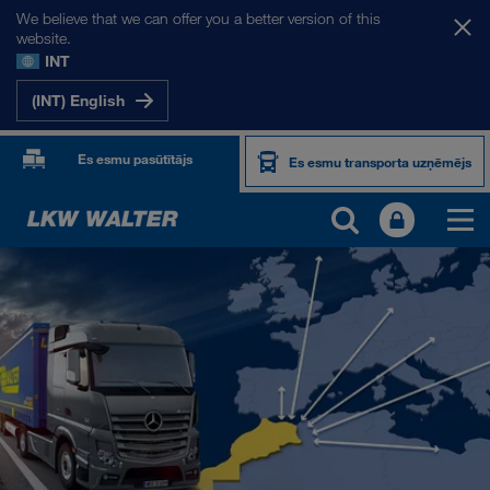
We believe that we can offer you a better version of this
website.
INT
(INT) English
Es esmu pasūtītājs
Es esmu transporta uzņēmējs
MŪSU TIRGI
Eiropa
Centrālāzija
Krievija