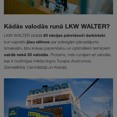
Kādās valodās runā LKW WALTER?
40 nācijas pārstāvoši darbinieki
LKW WALTER strādā
,
jūsu vēlmes
kuri sapratīs
par izdevīgām pārvadājumu
izmaksām, ātru kravas paņemšanu un optimāliem termiņiem
vairāk nekā 35 valodās
. Protams, mēs runājam arī valodās,
kas ir nozīmīgas mērķa tirgos Tuvajos Austrumos,
Ziemeļāfrikā, Centrālāzijā un Krievijā.