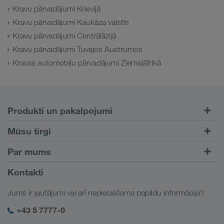
Kravu pārvadājumi Krievijā
Kravu pārvadājumi Kaukāza valstīs
Kravu pārvadājumi Centrālāzijā
Kravu pārvadājumi Tuvajos Austrumos
Kravas automobiļu pārvadājumi Ziemeļāfrikā
Produkti un pakalpojumi
Pārvadājumi pa autoceļiem
Mūsu tirgi
Kombinētie pārvadājumi
Eiropa
Par mums
Klientu portāls CONNECT
Krievija
Informācija par uzņēmumu
Kontakti
Digitāli risinājumi
Kaukāzs
Darbs un karjera
Nozaru risinājumi
Jums ir jautājumi vai arī nepieciešama papildu informācija?
Centrālāzija
Sociālā atbildība
Mana LKW WALTER pieslēgšanās
Tuvie Austrumi
+43 5 7777-0
SHEQ-Management
Ziemeļāfrika