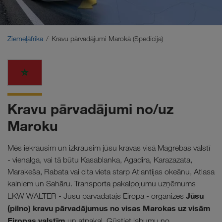
Tuvie Austrumi
Kaukāzs
Ziemeļāfrika
Kravu pārvadājumi Marokā (Spedīcija)
Ziemeļāfrika
Kravu pārvadājumi no/uz
Maroku
Mēs iekrausim un izkrausim jūsu kravas visā Magrebas valstī
- vienalga, vai tā būtu Kasablanka, Agadira, Karazazata,
Marakeša, Rabata vai cita vieta starp Atlantijas okeānu, Atlasa
kalniem un Sahāru. Transporta pakalpojumu uzņēmums
Jūsu
LKW WALTER - Jūsu pārvadātājs Eiropā - organizēs
(pilno) kravu pārvadājumus no visas Marokas uz visām
Eiropas valstīm
un atpakaļ. Gūstiet labumu no