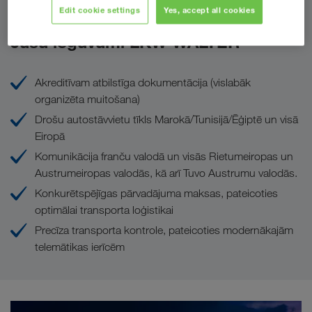
Edit cookie settings
Yes, accept all cookies
Jūsu ieguvumi LKW WALTER
Akreditīvam atbilstīga dokumentācija (vislabāk
organizēta muitošana)
Drošu autostāvvietu tīkls Marokā/Tunisijā/Ēģiptē un visā
Eiropā
Komunikācija franču valodā un visās Rietumeiropas un
Austrumeiropas valodās, kā arī Tuvo Austrumu valodās.
Konkurētspējīgas pārvadājuma maksas, pateicoties
optimālai transporta loģistikai
Precīza transporta kontrole, pateicoties modernākajām
telemātikas ierīcēm