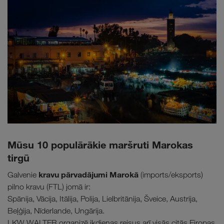
Mūsu 10 populārākie maršruti Marokas
tirgū
kravu pārvadājumi Marokā
Galvenie
(imports/eksports)
pilno kravu (FTL) jomā ir:
Spānija, Vācija, Itālija, Polija, Lielbritānija, Šveice, Austrija,
Beļģija, Nīderlande, Ungārija.
LKW WALTER organizē ikdienas reisus arī visās citās Eiropas