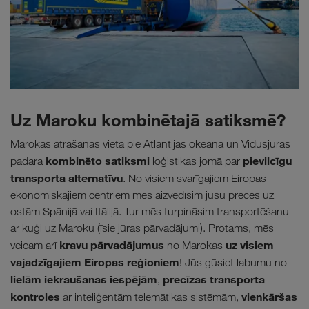
Uz Maroku kombinētajā satiksmē?
Marokas atrašanās vieta pie Atlantijas okeāna un Vidusjūras
kombinēto satiksmi
pievilcīgu
padara
loģistikas jomā par
transporta alternatīvu
. No visiem svarīgajiem Eiropas
ekonomiskajiem centriem mēs aizvedīsim jūsu preces uz
ostām Spānijā vai Itālijā. Tur mēs turpināsim transportēšanu
ar kuģi uz Maroku (īsie jūras pārvadājumi). Protams, mēs
kravu pārvadājumus
uz visiem
veicam arī
no Marokas
vajadzīgajiem Eiropas reģioniem
! Jūs gūsiet labumu no
lielām iekraušanas iespējām
precīzas transporta
,
kontroles
vienkāršas
ar inteliģentām telemātikas sistēmām,