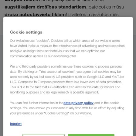
augstākajiem drošības standartiem
, pateicoties mūsu
drošo autostāvvietu tīklam
! Izvēlētos maršrutos mēs
kombinētos pārvadājumus
veicam arī
.
Cookie settings
Our websites use "cookies". Cookies tell us which areas of our website users
have visited, help us measure the effectiveness of advertising and web searches
No
and give us insight into user behaviour so that we can optimise our
communication as well as our advertising offer.
Latvija
We and third-party providers sometimes use these cookies to process personal
data. By clicking on "Yes, accept all cookies", you agree that cookies may be
used not only by us, but also by US providers such as Google LLC and YouTube
LLC. Compared to European providers there is a lower level of data protection.
This is due to the fact that US authorities can access this data for control and
Uz
monitoring purposes and no legal remedy is possible against it.
Valsts
data privacy policy
You can find further information in the
and in the cookie
settings. You can revoke your consent at any time with future effect by adjusting
your preferences under "Cookie Settings" on our website.
Imprint
Pieprasīt tūlīt