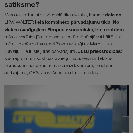
satiksmē?
daļa no
Maroka un Tunisija ir Ziemeļāfrikas valstis, kuras ir
lielā kombinēto pārvadājumu tīkla
No
LKW WALTER
.
visiem svarīgajiem Eiropas ekonomiskajiem centriem
mēs aizvedīsim jūsu preces uz ostām Spānijā vai Itālijā. Tur
mēs turpināsim transportēšanu ar kuģi uz Maroku un
Jūsu priekšrocības
Tunisiju. Tie ir īsie jūras pārvadājumi.
:
sastrēgumu un kustības aizliegumu apiešana, lielākas
iekraušanas iespējas ar maziem izdevumiem, moderns
aprīkojums, GPS izsekošana un daudzas citas.