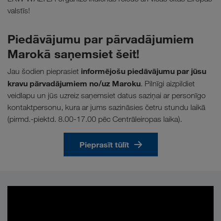
valstīs!
Piedāvājumu par pārvadājumiem
Marokā saņemsiet šeit!
informējošu piedāvājumu par jūsu
Jau šodien pieprasiet
kravu pārvadājumiem no/uz Maroku
. Pilnīgi aizpildiet
veidlapu un jūs uzreiz saņemsiet datus saziņai ar personīgo
kontaktpersonu, kura ar jums sazināsies četru stundu laikā
(pirmd.-piektd. 8.00-17.00 pēc Centrāleiropas laika).
Pieprasīt tūlīt