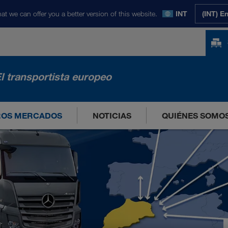
at we can offer you a better version of this website.
INT
(INT) E
l transportista europeo
ROS MERCADOS
NOTICIAS
QUIÉNES SOMO