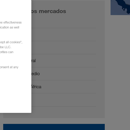
Nuestros mercados
Europa
he effectiveness
cation as well
Rusia
ept all cookies",
Cáucaso
ube LLC.
rities can
Asia Central
consent at any
Oriente Medio
Norte de África
China