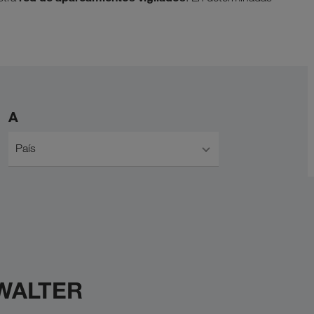
A
País
 WALTER