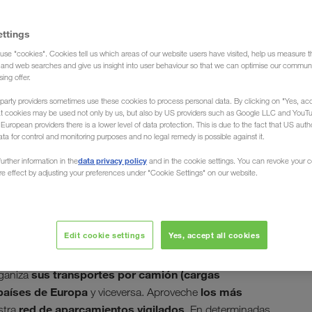
ettings
use "cookies". Cookies tell us which areas of our website users have visited, help us measure t
s (Agencia de transportes)
g and web searches and give us insight into user behaviour so that we can optimise our communi
sing offer.
party providers sometimes use these cookies to process personal data. By clicking on "Yes, acc
at cookies may be used not only by us, but also by US providers such as Google LLC and YouT
uropean providers there is a lower level of data protection. This is due to the fact that US autho
ata for control and monitoring purposes and no legal remedy is possible against it.
mión desde / hacia
data privacy policy
urther information in the
and in the cookie settings. You can revoke your 
ure effect by adjusting your preferences under "Cookie Settings" on our website.
Edit cookie settings
Yes, accept all cookies
eografía marroquí. Ya sea en Casablanca, Agadir,
tuado en el Atlántico, en la cordillera del Atlas o en
sus transportes por camión (cargas
ganiza
países de Europa
los más
y viceversa. Aproveche
red de aparcamientos vigilados
stra
. En determinadas