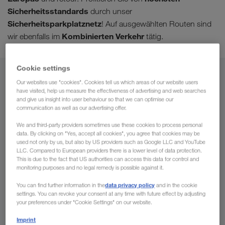
Sicherheitsstandards
durch unser
Sicherheitsparkplatznetz
! Auf ausgewählten Routen sind
Kombinierten Verkehr
wir ebenfalls im
tätig.
Cookie settings
Von
Our websites use "cookies". Cookies tell us which areas of our website users
have visited, help us measure the effectiveness of advertising and web searches
and give us insight into user behaviour so that we can optimise our
Österreich
communication as well as our advertising offer.
We and third-party providers sometimes use these cookies to process personal
data. By clicking on "Yes, accept all cookies", you agree that cookies may be
used not only by us, but also by US providers such as Google LLC and YouTube
Nach
LLC. Compared to European providers there is a lower level of data protection.
This is due to the fact that US authorities can access this data for control and
monitoring purposes and no legal remedy is possible against it.
Land
data privacy policy
You can find further information in the
and in the cookie
settings. You can revoke your consent at any time with future effect by adjusting
your preferences under "Cookie Settings" on our website.
Jetzt anfragen
Imprint