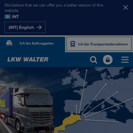
We believe that we can offer you a better version of this
website.
INT
(INT) English
Ich bin Auftraggeber
Ich bin Transportunternehmer
UNSERE MÄRKTE
Europa
Zentralasien
Russland