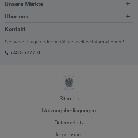
Straßentransporte
Unsere Märkte
Kombinierter Verkehr
Europa
Über uns
Kundenportal CONNECT
Russland
Firmeninformation
Kontakt
Digitale Lösungen
Kaukasus
Jobs & Karriere
Branchenlösungen
Sie haben Fragen oder benötigen weitere Informationen?
Zentralasien
Soziale Verantwortung
Mein LKW WALTER Login
Naher Osten
+43 5 7777-0
SHEQ-Management
Nordafrika
Sitemap
Nutzungsbedingungen
Datenschutz
Impressum