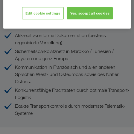
Edit cookie settings
Yes, accept all cookies
Ihre Vorteile bei LKW WALTER
Akkreditivkonforme Dokumentation (bestens
organisierte Verzollung)
Sicherheitsparkplatznetz in Marokko / Tunesien /
Ägypten und ganz Europa
Kommunikation in Französisch und allen anderen
Sprachen West- und Osteuropas sowie des Nahen
Ostens.
Konkurrenzfähige Frachtraten durch optimale Transport-
Logistik
Exakte Transportkontrolle durch modernste Telematik-
Systeme