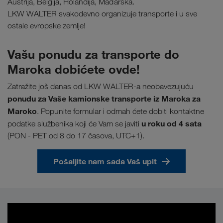
Austrija, Belgija, Holandija, Mađarska.
LKW WALTER svakodevno organizuje transporte i u sve
ostale evropske zemlje!
Vašu ponudu za transporte do
Maroka dobićete ovde!
Zatražite još danas od LKW WALTER-a neobavezujuću
ponudu za Vaše kamionske transporte iz Maroka za
Maroko
. Popunite formular i odmah ćete dobiti kontaktne
u
roku od 4 sata
podatke službenika koji će Vam se javiti
(PON - PET od 8 do 17 časova, UTC+1).
Pošaljite nam sada Vaš upit