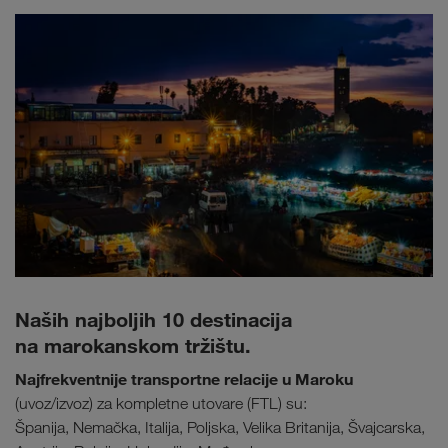
Naših najboljih 10 destinacija
na marokanskom tržištu.
Najfrekventnije transportne relacije u Maroku
(uvoz/izvoz) za kompletne utovare (FTL) su:
Španija, Nemačka, Italija, Poljska, Velika Britanija, Švajcarska,