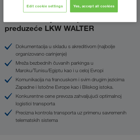
Edit cookie settings
Yes, accept all cookies
Prednosti koje Vam pruža
preduzeće LKW WALTER
Dokumentacija u skladu s akreditivom (najbolje
organizovano carinjenje)
Mreža bezbednih čuvanih parkinga u
Maroku/Tunisu/Egiptu kao i u celoj Evropi
Komunikacija na francuskom i svim drugim jezicima
Zapadne i Istočne Evrope kao i Bliskog istoka.
Konkurentne cene prevoza zahvaljujući optimalnoj
logistici transporta
Precizna kontrola transporta uz primenu savremenih
telematskih sistema