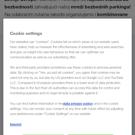
bezbednosti
mreži bezbednih parkinga!
zahvaljujući našoj
kombinovane
Na odabranim rutama takođe organizujemo i
transporte.
Cookie settings
Our websites use "cookies". Cookies tell us which areas of our website users
Iz
have visited, help us measure the effectiveness of advertising and web searches
and give us insight into user behaviour so that we can optimise our
communication as well as our advertising offer.
Crna Gora
We and third-party providers sometimes use these cookies to process personal
data. By clicking on "Yes, accept all cookies", you agree that cookies may be
used not only by us, but also by US providers such as Google LLC and YouTube
LLC. Compared to European providers there is a lower level of data protection.
Za
This is due to the fact that US authorities can access this data for control and
monitoring purposes and no legal remedy is possible against it.
Država
data privacy policy
You can find further information in the
and in the cookie
settings. You can revoke your consent at any time with future effect by adjusting
your preferences under "Cookie Settings" on our website.
Imprint
Pošaljite nam sada Vaš upit