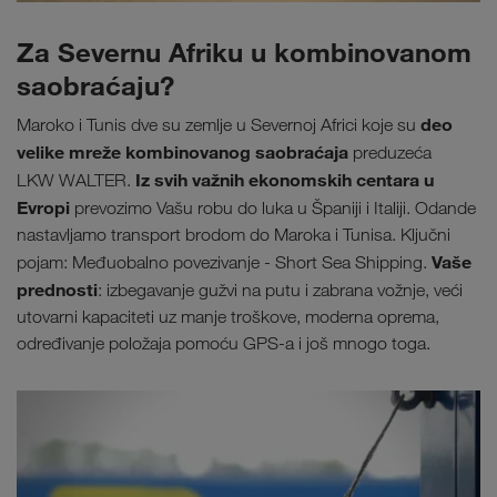
Za Severnu Afriku u kombinovanom
saobraćaju?
deo
Maroko i Tunis dve su zemlje u Severnoj Africi koje su
velike mreže kombinovanog saobraćaja
preduzeća
Iz svih važnih ekonomskih centara u
LKW WALTER.
Evropi
prevozimo Vašu robu
do luka u Španiji i Italiji. Odande
nastavljamo transport brodom do Maroka i Tunisa. Ključni
Vaše
pojam: Međuobalno povezivanje - Short Sea Shipping.
prednosti
: izbegavanje gužvi na putu i zabrana vožnje, veći
utovarni kapaciteti uz manje troškove, moderna oprema,
određivanje položaja pomoću GPS-a i još mnogo toga.