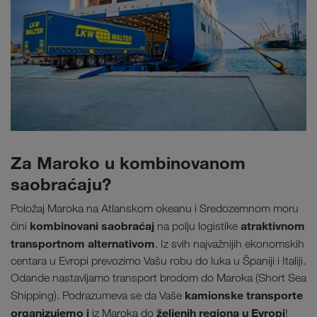
Za Maroko u kombinovanom
saobraćaju?
Položaj Maroka na Atlanskom okeanu i Sredozemnom moru
kombinovani saobraćaj
atraktivnom
čini
na polju logistike
transportnom alternativom
. Iz svih najvažnijih ekonomskih
centara u Evropi prevozimo Vašu robu do luka u Španiji i Italiji.
Odande nastavljamo transport brodom do Maroka (Short Sea
kamionske transporte
Shipping). Podrazumeva se da Vaše
organizujemo i
željenih regiona u Evropi
iz Maroka do
!