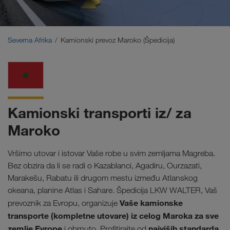
Bliski Istok
Kavkaz
Severna Afrika
Kamionski prevoz Maroko (Špedicija)
Severna Afrika
Kamionski transporti iz/ za
Maroko
Vršimo utovar i istovar Vaše robe u svim zemljama Magreba.
Bez obzira da li se radi o Kazablanci, Agadiru, Ourzazati,
Marakešu, Rabatu ili drugom mestu između Atlanskog
okeana, planine Atlas i Sahare. Špedicija LKW WALTER, Vaš
Vaše kamionske
prevoznik za Evropu, organizuje
transporte
(kompletne utovare) iz celog Maroka za sve
zemlje Evrope
najviših standarda
i obrnuto. Profitirajte od