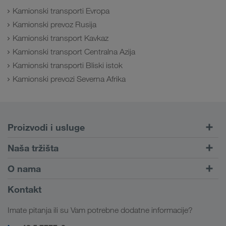
Kamionski transporti Evropa
Kamionski prevoz Rusija
Kamionski transport Kavkaz
Kamionski transport Centralna Azija
Kamionski transporti Bliski istok
Kamionski prevozi Severna Afrika
Proizvodi i usluge
Drumski transport
Naša tržišta
Kombinovani transport
Evropa
O nama
Portal za klijente CONNECT
Rusija
Informacije o preduzeću
Kontakt
Digitalna rešenja
Kavkaz
Zaposlenje i karijera
Rešenja za industriju
Imate pitanja ili su Vam potrebne dodatne informacije?
Centralna Azija
Društvena odgovornost
Moj LKW WALTER log-in
Bliski Istok