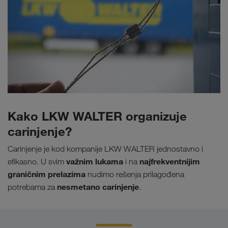
Kako LKW WALTER organizuje
carinjenje?
Carinjenje je kod kompanije LKW WALTER jednostavno i
važnim lukama
najfrekventnijim
efikasno. U svim
i na
graničnim prelazima
nudimo rešenja prilagođena
nesmetano carinjenje
potrebama za
.