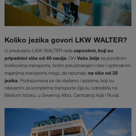
Koliko jezika govori LKW WALTER?
zaposleni, koji su
U preduzeću LKW WALTER rade
pripadnici više od 40 nacija
Vaše želje
. Oni
za povoljnim
troškovima transporta, brzim preuzimanjem robe i optimalnim
na više od 35
trajanjima transporta mogu da razumeju
jezika
. Podrazumeva se da vladamo i jezicima, koji su
relevantni za kompletne transporte čija su odredišta na
Bliskom Istoku, u Severnoj Africi, Centralnoj Aziji i Rusiji.