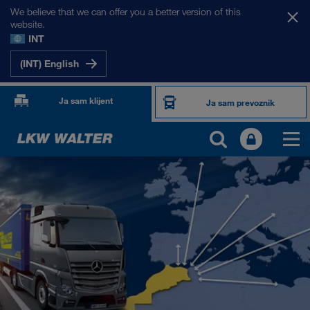
We believe that we can offer you a better version of this
website.
INT
(INT) English
Ja sam klijent
Ja sam prevoznik
NAŠA TRŽIŠTA
Evropa
Centralna Azija
Rusija