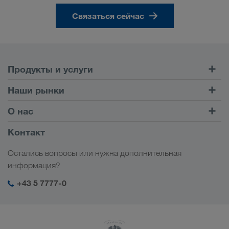
Связаться сейчас
Продукты и услуги
Автомобильные перевозки
Наши рынки
Комбинированные перевозки
Европа
О нас
Клиентский портал CONNECT
Россия
Информация о компании
Контакт
Цифровые решения
Кавказ
Работа и карьера
Отрасли
Остались вопросы или нужна дополнительная
Центральная Азия
Социальная ответственность
Мой вход в систему LKW WALTER
информация?
Ближний Восток
Менеджмент SHEQ
+43 5 7777-0
Северная Африка