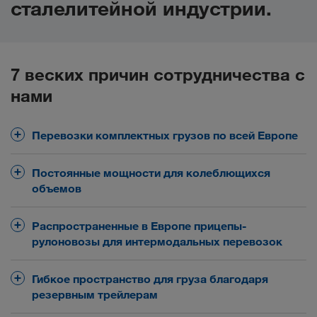
сталелитейной индустрии.
7 веских причин сотрудничества с
нами
Перевозки комплектных грузов по всей Европе
Имея свою большую сеть европейских
Постоянные мощности для колеблющихся
партнеров по перевозкам, мы организуем
объемов
для вас перевозки комплектных грузов по
дороге и комбинированным транспортом.
Для перевозок грузовым автодорожным
Распространенные в Европе прицепы-
транспортом мы используем обычно
рулоновозы для интермодальных перевозок
Проволока, листы, трубы, высококачественная
тентованные полуприцепы 13,6 м (фургон с
сталь, сталь для металлоконструкций,
боковыми стенками-шторками и
Гибкое пространство для груза благодаря
инструментальная сталь и т. д. – мы
мегатрейлер). Имея свою гибкую сеть
Компания LKW WALTER соединяет важные
резервным трейлерам
транспортируем самые различные виды стали.
партнеров по перевозкам, мы можем
европейские экономические центры по 250