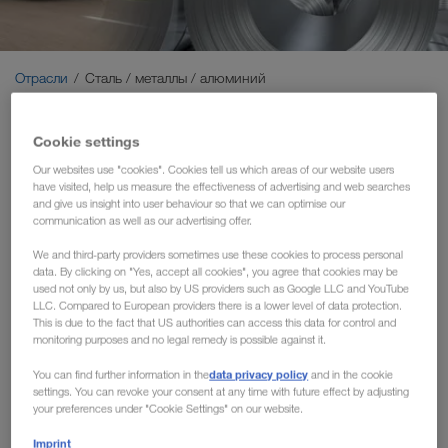
Экологичные перевозки
Коммуникация
Отрасли
Сталь / металлы / алюминий
Клиентский портал CONNECT
Cookie settings
Перевозка стали/металлов/
Отрасли
Our websites use "cookies". Cookies tell us which areas of our website users
алюминия - Гибкие
have visited, help us measure the effectiveness of advertising and web searches
and give us insight into user behaviour so that we can optimise our
производственные мощности
communication as well as our advertising offer.
для международных
We and third-party providers sometimes use these cookies to process personal
data. By clicking on "Yes, accept all cookies", you agree that cookies may be
перевозок
used not only by us, but also by US providers such as Google LLC and YouTube
LLC. Compared to European providers there is a lower level of data protection.
This is due to the fact that US authorities can access this data for control and
Вы ищете правильную транспортную организацию для
monitoring purposes and no legal remedy is possible against it.
перевозки своей стали? Потому что вы хотите избежать
data privacy policy
You can find further information in the
and in the cookie
в будущем погрузки и разгрузки в авральном порядке и
settings. You can revoke your consent at any time with future effect by adjusting
быстрее реагировать на колебания в сталелитейной
your preferences under "Cookie Settings" on our website.
промышленности. К тому же вы хотели бы существенно
Imprint