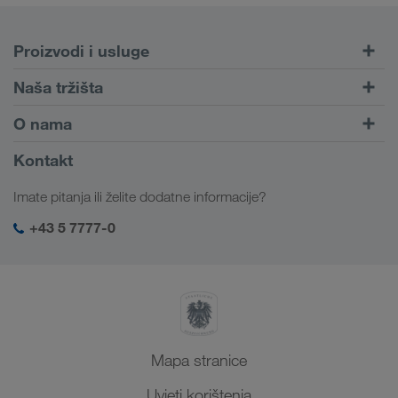
Proizvodi i usluge
Cestovni prijevoz
Naša tržišta
Kombinirani prijevoz
Europa
O nama
Portal za klijente CONNECT
Rusija
Informacije o poduzeću
Kontakt
Digitalna rješenja
Kavkaz
Poslovi i karijera
Rješenja prema branši
Imate pitanja ili želite dodatne informacije?
Srednja Azija
Društvena odgovornost
Moja LKW WALTER prijava
Bliski Istok
+43 5 7777-0
SHEQ-menadžment
Sjeverna Afrika
Mapa stranice
Uvjeti korištenja