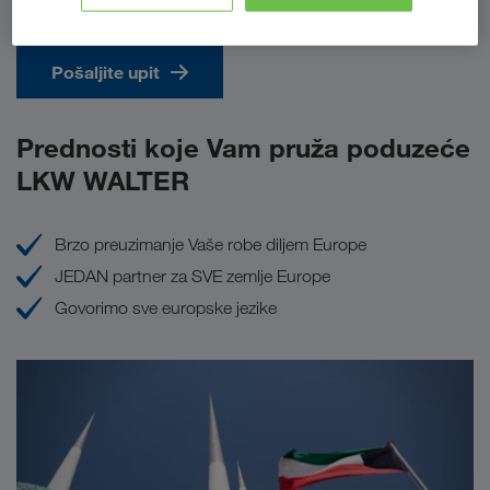
Pošaljite upit
Prednosti koje Vam pruža poduzeće
LKW WALTER
Brzo preuzimanje Vaše robe diljem Europe
JEDAN partner za SVE zemlje Europe
Govorimo sve europske jezike