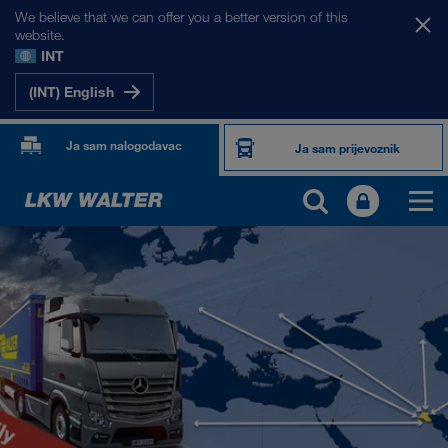
We believe that we can offer you a better version of this
website.
INT
(INT) English
Ja sam nalogodavac
Ja sam prijevoznik
NAŠA TRŽIŠTA
Europa
Srednja Azija
Rusija