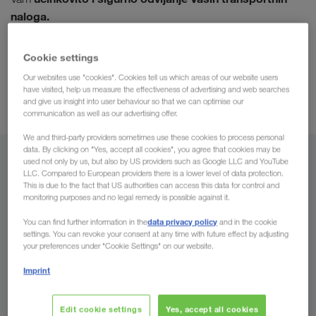
naloga.
Cookie settings
Our websites use "cookies". Cookies tell us which areas of our website users
have visited, help us measure the effectiveness of advertising and web searches
and give us insight into user behaviour so that we can optimise our
Uz to s Vama komuniciramo na Vašem materinjem jeziku.
communication as well as our advertising offer.
We and third-party providers sometimes use these cookies to process personal
data. By clicking on "Yes, accept all cookies", you agree that cookies may be
Iz
used not only by us, but also by US providers such as Google LLC and YouTube
LLC. Compared to European providers there is a lower level of data protection.
This is due to the fact that US authorities can access this data for control and
Bosna i Hercegovina
monitoring purposes and no legal remedy is possible against it.
data privacy policy
You can find further information in the
and in the cookie
settings. You can revoke your consent at any time with future effect by adjusting
your preferences under "Cookie Settings" on our website.
Za
Imprint
Država
Edit cookie settings
Yes, accept all cookies