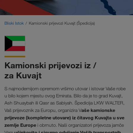
Bliski Istok
Kavkaz
Bliski Istok
Kamionski prijevozi Kuvajt (Špedicija)
Sjeverna Afrika
Kamionski prijevozi iz /
za Kuvajt
S najmodernijom opremom vršimo utovar i istovar Vaše robe
u bilo kojem mjestu ovog Emirata. Bilo da je to grad Kuvajt,
Ash Shuaybah ili Qasr as Sabiyah. Špedicija LKW WALTER,
aše kamionske
Vaš prijevoznik za Europu, organizira V
prijevoze (kompletne utovare) iz čitavog Kuvajta u sve
zemlje Europe
i obrnuto. Naši organizatori prijevoza jamče
učinkovito i sigurno odvijanje Vaših transportnih
Vam