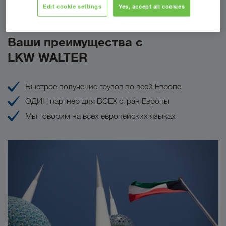
Сделать запрос
Edit cookie settings
Yes, accept all cookies
Ваши преимущества с
LKW WALTER
Быстрое получение грузов по всей Европе
ОДИН партнер для ВСЕХ стран Европы
Мы говорим на всех европейских языках