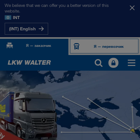
We believe that we can offer you a better version of this
website.
INT
(INT) English
Я — заказчик
Я — перевозчик
НАШИ РЫНКИ
Европа
Центральная Азия
Россия