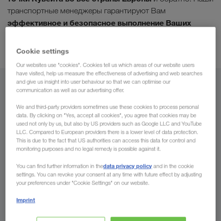
транспортные менеджеры гарантируют Вам
эффективное и безопасное выполнение Ваших
заказов
. Кроме этого, мы проконсультируем Вас на
Вашем родном языке.
Cookie settings
Our websites use "cookies". Cookies tell us which areas of our website users
have visited, help us measure the effectiveness of advertising and web searches
and give us insight into user behaviour so that we can optimise our
Из
communication as well as our advertising offer.
We and third-party providers sometimes use these cookies to process personal
Киргизстан
data. By clicking on "Yes, accept all cookies", you agree that cookies may be
used not only by us, but also by US providers such as Google LLC and YouTube
LLC. Compared to European providers there is a lower level of data protection.
This is due to the fact that US authorities can access this data for control and
monitoring purposes and no legal remedy is possible against it.
В
data privacy policy
You can find further information in the
and in the cookie
settings. You can revoke your consent at any time with future effect by adjusting
Страна
your preferences under "Cookie Settings" on our website.
Imprint