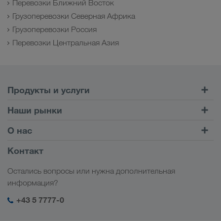
Перевозки Ближний Восток
Грузоперевозки Северная Африка
Грузоперевозки Россия
Перевозки Центральная Азия
Продукты и услуги
Автомобильные перевозки
Наши рынки
Комбинированные перевозки
Европа
О нас
Клиентский портал CONNECT
Россия
Информация о компании
Контакт
Цифровые решения
Кавказ
Работа и карьера
Отрасли
Остались вопросы или нужна дополнительная
Центральная Азия
Социальная ответственность
Мой вход в систему LKW WALTER
информация?
Ближний Восток
Менеджмент SHEQ
+43 5 7777-0
Северная Африка