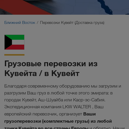
Ближний Восток
Кавказ
Ближний Восток
Перевозки Кувейт (Доставка груза)
Северная Африка
Грузовые перевозки из
Кувейта / в Кувейт
Благодаря современному оборудованию мы загрузим и
разгрузим Ваш груз в любой точке этого эмирата: в
городах Кувейт, Аш-Шуайба или Каср-эс-Сабия.
Экспедиционная компания LKW WALTER , Ваш
Ваши
европейский перевозчик, организует
грузоперевозки (комплектные грузы) из любой
точки Кувейта во все страны Европы
и обратно. Наши