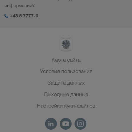
Социальная ответственность
Мой вход в систему LKW WALTER
информация?
Ближний Восток
Менеджмент SHEQ
+43 5 7777-0
Северная Африка
Карта сайта
Условия пользования
Защита данных
Выходные данные
Настройки куки-файлов