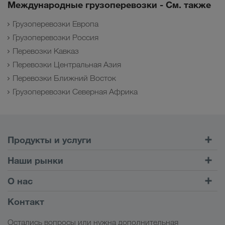
Международные грузоперевозки - См. также
Грузоперевозки Европа
Грузоперевозки Россия
Перевозки Кавказ
Перевозки Центральная Азия
Перевозки Ближний Восток
Грузоперевозки Северная Африка
Продукты и услуги
Автомобильные перевозки
Наши рынки
Комбинированные перевозки
Европа
О нас
Клиентский портал CONNECT
Россия
Информация о компании
Контакт
Цифровые решения
Кавказ
Работа и карьера
Отрасли
Остались вопросы или нужна дополнительная
Центральная Азия