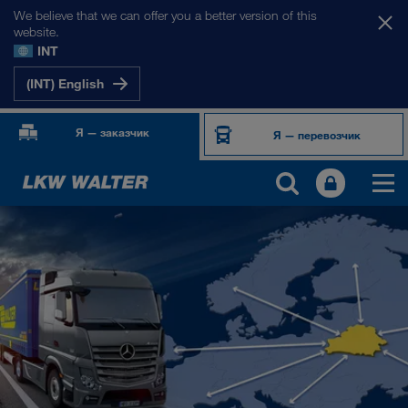
We believe that we can offer you a better version of this
website.
INT
(INT) English
Я — заказчик
Я — перевозчик
НАШИ РЫНКИ
Европа
Центральная Азия
Россия