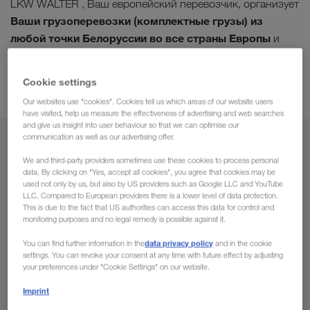
LKW WALTER , Ваш европейский перевозчик, организует
Ваши грузоперевозки (комплектные грузы) из
любой точки Белоруссии во все страны Европы
и
обратно. Мы примем Ваш груз в кратчайшие сроки и
проконтролируем весь процесс перевозки
. Ощутите
Cookie settings
логистики на высшем уровне
преимущества
.
Our websites use "cookies". Cookies tell us which areas of our website users
have visited, help us measure the effectiveness of advertising and web searches
and give us insight into user behaviour so that we can optimise our
communication as well as our advertising offer.
Из
We and third-party providers sometimes use these cookies to process personal
data. By clicking on "Yes, accept all cookies", you agree that cookies may be
Беларусь
used not only by us, but also by US providers such as Google LLC and YouTube
LLC. Compared to European providers there is a lower level of data protection.
This is due to the fact that US authorities can access this data for control and
monitoring purposes and no legal remedy is possible against it.
В
data privacy policy
You can find further information in the
and in the cookie
settings. You can revoke your consent at any time with future effect by adjusting
your preferences under "Cookie Settings" on our website.
Страна
Imprint