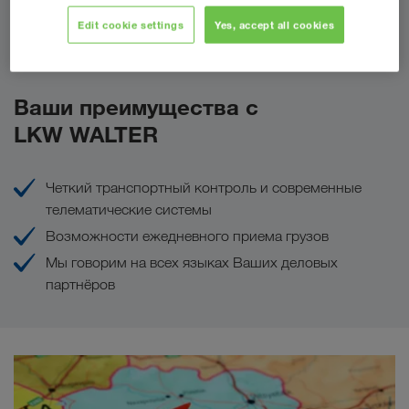
Edit cookie settings
Yes, accept all cookies
Сделать запрос
Ваши преимущества с
LKW WALTER
Четкий транспортный контроль и современные
телематические системы
Возможности ежедневного приема грузов
Мы говорим на всех языках Ваших деловых
партнёров