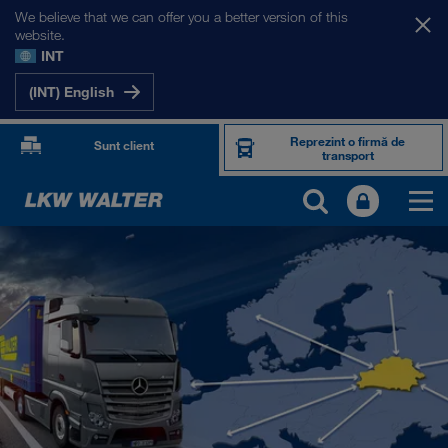
We believe that we can offer you a better version of this
website.
INT
(INT) English
Reprezint o firmă de
Sunt client
transport
PIEȚELE NOASTRE
Europa
Asia Centrală
Rusia