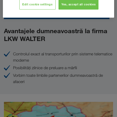
Edit cookie settings
Yes, accept all cookies
Trimiteți solicitarea dumneavoastră acum
Avantajele dumneavoastră la firma
LKW WALTER
Controlul exact al transporturilor prin sisteme telematice
moderne
Posibilităţi zilnice de preluare a mărfii
Vorbim toate limbile partenerilor dumneavoastră de
afaceri