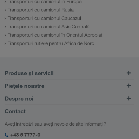
Transporturi cu camionul în Europa
Transporturi cu camionul Rusia
Transporturi cu camionul Caucazul
Transporturi cu camionul Asia Centrală
Transporturi cu camionul în Orientul Apropiat
Transporturi rutiere pentru Africa de Nord
Produse și servicii
Transport rutier
Piețele noastre
Transport intermodal
Europa
Despre noi
Portalul pentru clienți CONNECT
Rusia
Informații despre firma noastră
Contact
Soluții digitale
Caucaz
Locuri de muncă & carieră
Soluții în funcție de domeniul de activitate
Aveți întrebări sau aveți nevoie de alte informații?
Asia Centrală
Responsabilitate socială
Autentificarea mea în LKW WALTER
Orientul Mijlociu
+43 5 7777-0
Management SHEQ