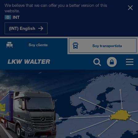
We believe that we can offer you a better version of this
website.
INT
(INT) English
Soy cliente
Soy transportista
NUESTROS MERCADOS
Europa
Asia Central
Rusia