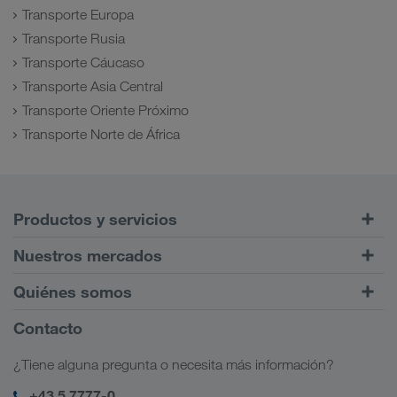
Transporte Europa
Transporte Rusia
Transporte Cáucaso
Transporte Asia Central
Transporte Oriente Próximo
Transporte Norte de África
Productos y servicios
Transportes por carretera
Nuestros mercados
Tráfico intermodal
Europa
Quiénes somos
Portal de clientes CONNECT
Rusia
Información sobre la empresa
Contacto
Soluciones digitales
Cáucaso
Opciones de empleo
Soluciones para diferentes sectores
¿Tiene alguna pregunta o necesita más información?
Asia Central
Responsabilidad social
Mi acceso para LKW WALTER
Oriente Medio
+43 5 7777-0