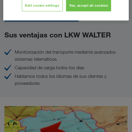
Edit cookie settings
Yes, accept all cookies
Solicitar presupuesto
Sus ventajas con LKW WALTER
Monitorización del transporte mediante avanzados
sistemas telemáticos
Capacidad de carga todos los días
Hablamos todos los idiomas de sus clientes y
proveedores