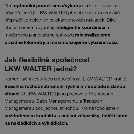
optimální poměr cena/výkon
Náš
je jedním z hlavních
důvodů, proč je LKW WALTER přední spedicí v evropské
přepravě kompletních celokamionových nakládek. Díky
inteligentní koordinaci
obousměrnému vytížení,
a
minimalizujeme
modernímu plánovacímu softwaru
prázdné kilometry a maximalizujeme vytížení vozů.
Jak flexibilně společnost
LKW WALTER jedná?
Komunikační cesty jsou u společnosti LKW WALTER krátké.
Všechna rozhodnutí se činí rychle a v souladu s danou
situací.
U LKW WALTER jsou pracovníci Key Account
Managementu, Sales Managementu a Transport
Managementu pod jednou střechou. Kromě toho jsme v
každodenním kontaktu s našimi zákazníky, řidiči i lidmi
na nakládkách a vykládkách.