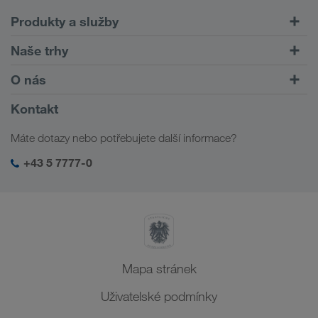
Produkty a služby
Silniční doprava
Naše trhy
Kombinovaná doprava
Evropa
O nás
Zákaznický portál CONNECT
Rusko
Informace o firmě
Kontakt
Digitální řešení
Kavkaz
Práce a kariéra
Řešení podle odvětví
Máte dotazy nebo potřebujete další informace?
Střední Asie
Sociální odpovědnost
Moje přihlašovací údaje do LKW WALTER
Blízký východ
+43 5 7777-0
Management SHEQ
Severní Afrika
Mapa stránek
Uživatelské podmínky