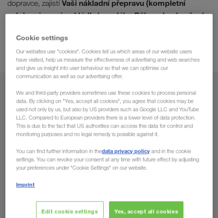
Vaši nákladní přepravu (kompletní
dopravce, zajistí
celokamionové nakládky) z celého Běloruska do všech
evropských zemí
a zpět. Převezmeme Vaši nakládku v
Cookie settings
kontrolujeme celý průběh přepravy.
krátké lhůtě a
logistiky na nejvyšší úrovni.
Profitujte z
Our websites use "cookies". Cookies tell us which areas of our website users
have visited, help us measure the effectiveness of advertising and web searches
and give us insight into user behaviour so that we can optimise our
communication as well as our advertising offer.
Z
We and third-party providers sometimes use these cookies to process personal
data. By clicking on "Yes, accept all cookies", you agree that cookies may be
used not only by us, but also by US providers such as Google LLC and YouTube
Česko
LLC. Compared to European providers there is a lower level of data protection.
This is due to the fact that US authorities can access this data for control and
monitoring purposes and no legal remedy is possible against it.
data privacy policy
You can find further information in the
and in the cookie
Do
settings. You can revoke your consent at any time with future effect by adjusting
your preferences under "Cookie Settings" on our website.
Stát
Imprint
Edit cookie settings
Yes, accept all cookies