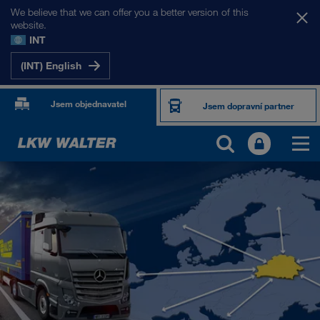
We believe that we can offer you a better version of this
website.
INT
(INT) English
Jsem objednavatel
Jsem dopravní partner
NAŠE TRHY
Evropa
Střední Asie
Rusko