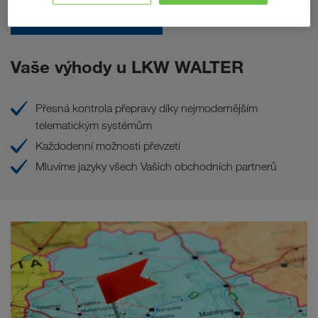
Poslat poptávku
Vaše výhody u LKW WALTER
Přesná kontrola přepravy díky nejmodernějším
telematickým systémům
Každodenní možnosti převzetí
Mluvíme jazyky všech Vašich obchodních partnerů