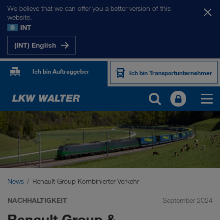
We believe that we can offer you a better version of this
website.
INT
(INT) English
Ich bin Auftraggeber
Ich bin Transportunternehmer
News
Renault Group Kombinierter Verkehr
NACHHALTIGKEIT
September 2024
Renault Group &