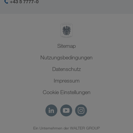
Naher Osten
+43 5 7777-0
SHEQ-Management
Nordafrika
Sitemap
Nutzungsbedingungen
Datenschutz
Impressum
Cookie Einstellungen
Ein Unternehmen der WALTER GROUP