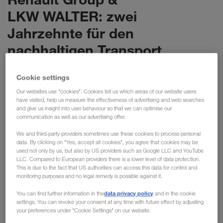
LKW WALTER: zwei
Jahrzehnte für den
nachhaltigen Transport
Cookie settings
Renault Group und LKW WALTER feiern das 20-
Our websites use "cookies". Cookies tell us which areas of our website users
jährige Jubiläum ihrer erfolgreichen
have visited, help us measure the effectiveness of advertising and web searches
Zusammenarbeit. 2004 startete die Kooperation
and give us insight into user behaviour so that we can optimise our
communication as well as our advertising offer.
mit dem gemeinsamen Ziel, umweltschonende
Transportlösungen zu realisieren. Zwei Jahrzehnte
We and third-party providers sometimes use these cookies to process personal
data. By clicking on "Yes, accept all cookies", you agree that cookies may be
später zählt sie als Paradebeispiel des logistischen
used not only by us, but also by US providers such as Google LLC and YouTube
Umweltschutzes: allein dieses Jahr konnten
LLC. Compared to European providers there is a lower level of data protection.
This is due to the fact that US authorities can access this data for control and
dadurch bereits 850.000 kg CO
eingespart
2
monitoring purposes and no legal remedy is possible against it.
werden.
data privacy policy
You can find further information in the
and in the cookie
settings. You can revoke your consent at any time with future effect by adjusting
your preferences under "Cookie Settings" on our website.
Die Partnerschaft zwischen Renault Group and