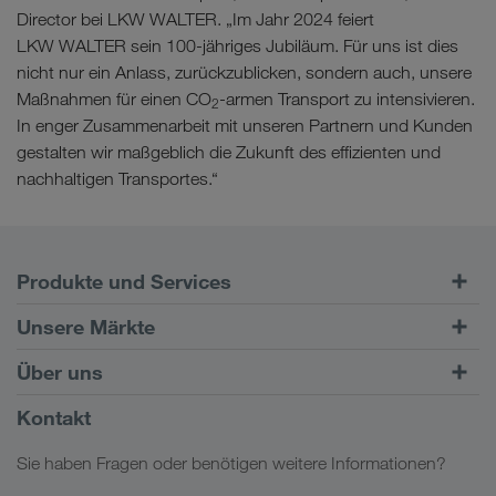
Director bei LKW WALTER. „Im Jahr 2024 feiert
LKW WALTER sein 100-jähriges Jubiläum. Für uns ist dies
nicht nur ein Anlass, zurückzublicken, sondern auch, unsere
Maßnahmen für einen CO
-armen Transport zu intensivieren.
2
In enger Zusammenarbeit mit unseren Partnern und Kunden
gestalten wir maßgeblich die Zukunft des effizienten und
nachhaltigen Transportes.“
Produkte und Services
Straßentransporte
Unsere Märkte
Kombinierter Verkehr
Europa
Über uns
Kundenportal CONNECT
Russland
Firmeninformation
Kontakt
Digitale Lösungen
Kaukasus
Jobs & Karriere
Branchenlösungen
Sie haben Fragen oder benötigen weitere Informationen?
Zentralasien
Soziale Verantwortung
Mein LKW WALTER Login