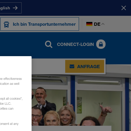
nglish
DE
Ich bin Transportunternehmer
CONNECT-LOGIN
KT
ANFRAGE
he effectiveness
cation as well
ept all cookies",
ube LLC.
rities can
consent at any