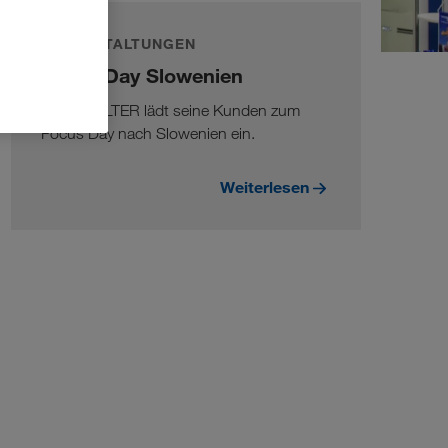
VERANSTALTUNGEN
Focus Day Slowenien
LKW WALTER lädt seine Kunden zum
Focus Day nach Slowenien ein.
Weiterlesen