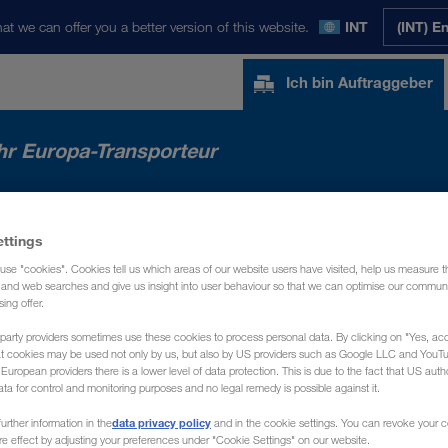
at we can offer you a better version of this website.
INT
(INT) E
Ich bin Auftraggeber
hr Europa-Transporteur
E MÄRKTE
NEWS
ÜBER UNS
KONTA
ettings
use "cookies". Cookies tell us which areas of our website users have visited, help us measure t
g and web searches and give us insight into user behaviour so that we can optimise our communi
sing offer.
party providers sometimes use these cookies to process personal data. By clicking on "Yes, acc
at cookies may be used not only by us, but also by US providers such as Google LLC and YouT
uropean providers there is a lower level of data protection. This is due to the fact that US autho
ata for control and monitoring purposes and no legal remedy is possible against it.
data privacy policy
urther information in the
and in the cookie settings. You can revoke your 
ure effect by adjusting your preferences under "Cookie Settings" on our website.