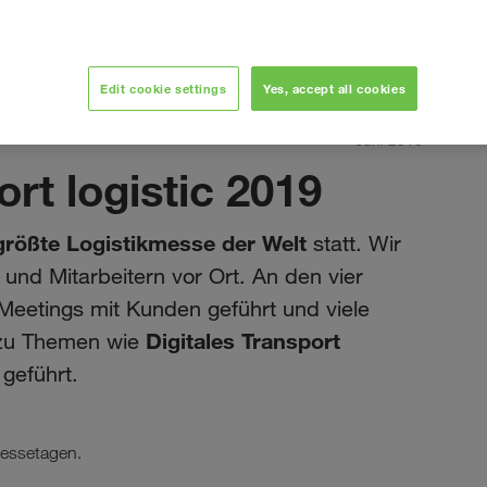
Edit cookie settings
Yes, accept all cookies
Juni 2019
rt logistic 2019
größte Logistikmesse der Welt
statt. Wir
 und Mitarbeitern vor Ort. An den vier
eetings mit Kunden geführt und viele
Digitales Transport
 zu Themen wie
r
geführt.
Messetagen.