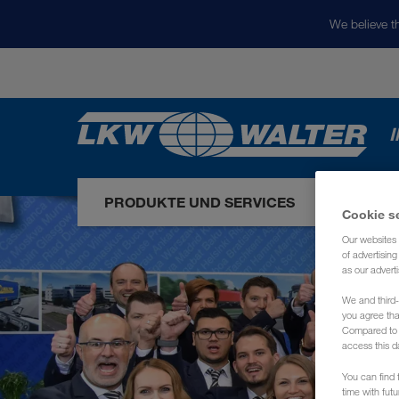
We believe th
I
PRODUKTE UND SERVICES
UNSER
Cookie s
Our websites 
of advertisin
as our adverti
We and third-
you agree th
Compared to E
access this d
You can find f
time with fut